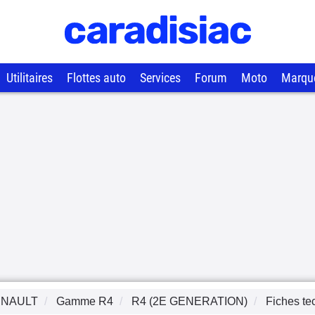
Utilitaires
Flottes auto
Services
Forum
Moto
Marqu
NAULT
Gamme
R4
R4 (2E GENERATION)
Fiches te