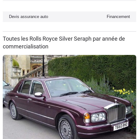
Flottes
Auto
Devis assurance auto
Financement
Services
Toutes les Rolls Royce Silver Seraph par année de
commercialisation
Forum
Moto
Marques