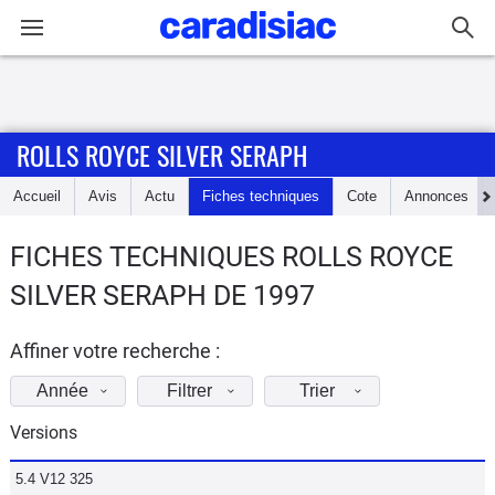
Connexion / Inscription
ROLLS ROYCE SILVER SERAPH
Accueil
Accueil
Avis
Actu
Fiches techniques
Cote
Annonces
Actu
FICHES TECHNIQUES ROLLS ROYCE
Essais
SILVER SERAPH DE 1997
Guide
d'achat
Affiner votre recherche :
Année
Filtrer
Trier
Electriques
Versions
Utilitaires
5.4 V12 325