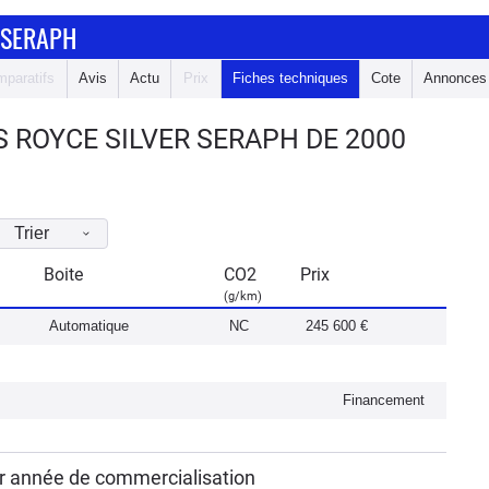
 SERAPH
paratifs
Avis
Actu
Prix
Fiches techniques
Cote
Annonces
 ROYCE SILVER SERAPH DE 2000
Trier
Boite
CO2
Prix
(g/km)
Automatique
NC
245 600 €
Financement
ar année de commercialisation