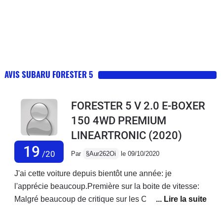
AVIS SUBARU FORESTER 5
FORESTER 5 V 2.0 E-BOXER
150 4WD PREMIUM
LINEARTRONIC
(2020)
19
/20
Par
§Aur262Oi
le 09/10/2020
J'ai cette voiture depuis bientôt une année: je
l'apprécie beaucoup.Première sur la boite de vitesse:
Malgré beaucoup de critique sur les CVT en générale,
celle ci fait franchement bien le job! Venant