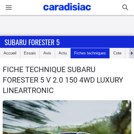
Connexion / Inscription
SUBARU FORESTER 5
Accueil
Accueil
Essais
Avis
Actu
Fiches techniques
Cote
An
Actu
FICHE TECHNIQUE SUBARU
Essais
FORESTER 5
V 2.0 150 4WD LUXURY
Guide
LINEARTRONIC
d'achat
Electriques
Utilitaires