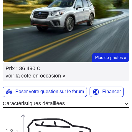
Flottes
Auto
Services
Forum
Plus de photos
»
Moto
Prix :
36 490 €
Marques
voir la cote en occasion
»
Poser votre question sur le forum
Financer
Caractéristiques détaillées
1,73 m