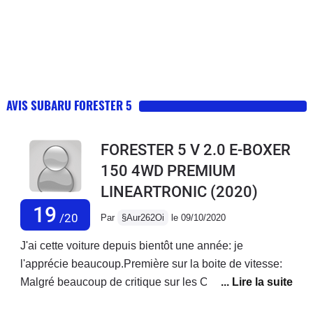
AVIS SUBARU FORESTER 5
FORESTER 5 V 2.0 E-BOXER
150 4WD PREMIUM
LINEARTRONIC
(2020)
19
/20
Par
§Aur262Oi
le 09/10/2020
J'ai cette voiture depuis bientôt une année: je
l'apprécie beaucoup.Première sur la boite de vitesse:
Malgré beaucoup de critique sur les CVT en générale,
celle ci fait franchement bien le job! Venant