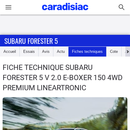
Connexion / Inscription
SUBARU FORESTER 5
Accueil
Accueil
Essais
Avis
Actu
Fiches techniques
Cote
An
Actu
FICHE TECHNIQUE SUBARU
Essais
FORESTER 5
V 2.0 E-BOXER 150 4WD
Guide
PREMIUM LINEARTRONIC
d'achat
Electriques
Utilitaires