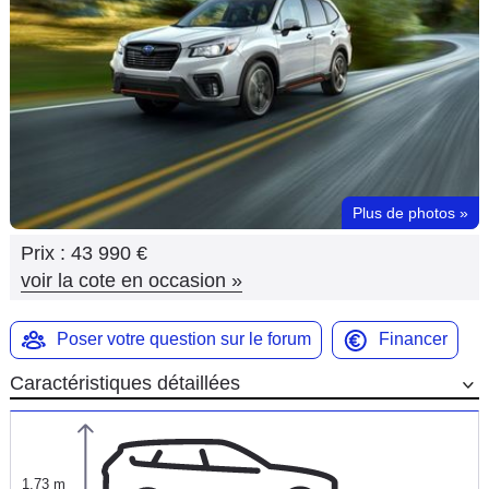
Flottes
Auto
Services
Forum
Plus de photos
»
Moto
Prix :
43 990 €
Marques
voir la cote en occasion
»
Poser votre question sur le forum
Financer
Caractéristiques détaillées
1,73 m