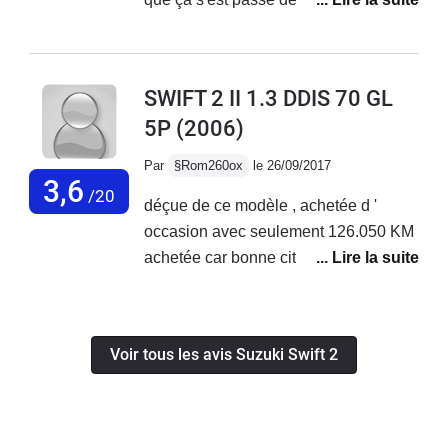
recommanderai pas cette voiture !! Trop de soucis !!
valises mais la banquette étant
rabattable vous pouvez tout de même
avoir un grand espace si besoin.
SWIFT 2 II 1.3 DDIS 70 GL
5P
(2006)
Par
§Rom260ox
le 26/09/2017
3,6
/20
déçue de ce modèle , achetée d '
occasion avec seulement 126.050 KM
achetée car bonne citadine !!! j'ai fait
entretien changer rotule tête de
l'amortisseur côté chauffeur bon je me
dit que au car passe il son aveugle
Voir tous les avis Suzuki Swift 2
mais bon c'est fait .puis pas 2 mois
après voilà le bloc ABS qui fuit à
l'huile et cerise sur le gâteau
l'embrayage sur moins de 1 an elle