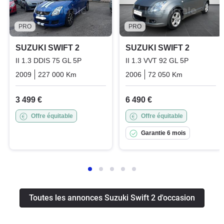
PRO
PRO
SUZUKI SWIFT 2
SUZUKI SWIFT 2
II 1.3 DDIS 75 GL 5P
II 1.3 VVT 92 GL 5P
2009
227 000 Km
Manuelle
Diesel
2006
72 050 Km
Manuelle
3 499 €
6 490 €
Offre équitable
Offre équitable
Garantie 6 mois
Toutes les annonces Suzuki Swift 2 d'occasion