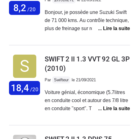
mettre une valise dans son petit coffre
8,2
/20
Bonjour, je possède une Suzuki Swift
pour les vacances… En grande partie,
de 71 000 kms. Au contrôle technique,
je suis satisfait de mon achat.
plus de freinage sur roue AR gauche.
Diagnostic, bloc ABS HS.Coût du
remplacement 1340 € + 250 € pour
deux coupelles d'amortisseurs AV HS.
SWIFT 2 II 1.3 VVT 92 GL 3P
Refus catégorique de Suzuki , aprés
(2010)
demande d'une prise en charge.Donc
usure normale du bloc ABS qui est
Par
Swifteur
le 21/09/2021
prévu de tenir au moins 250 000 kms.
18,4
/20
Voiture génial, économique (5.7litres
Plus jamais Suzuki !!!
en conduite cool et autour des 7/8 litre
en conduite "sport". Tien très bien la
route pour l'avoir essayé sur piste lisse
et mouiller. Excellente habitabilité,
quand on est dedans on l'impression