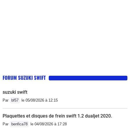
passe plus le contrôle technique , est
invendable bref acheter un vélo sa
vous coûteras moins chère Dégoûtée .
FORUM SUZUKI SWIFT
suzuki swift
Par
bf57
le 05/08/2026 à 12:15
Plaquettes et disques de frein swift 1.2 dualjet 2020.
Par
benfica78
le 04/08/2026 à 17:28