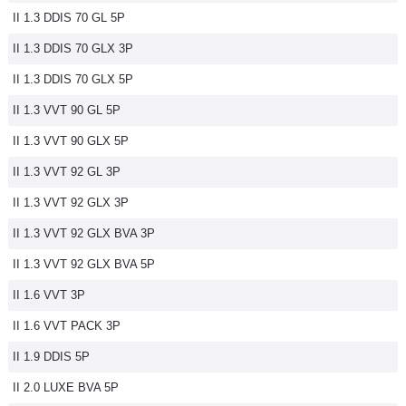
II 1.3 DDIS 70 GL 5P
Flottes
Auto
II 1.3 DDIS 70 GLX 3P
II 1.3 DDIS 70 GLX 5P
Services
II 1.3 VVT 90 GL 5P
Forum
II 1.3 VVT 90 GLX 5P
II 1.3 VVT 92 GL 3P
Moto
II 1.3 VVT 92 GLX 3P
Marques
II 1.3 VVT 92 GLX BVA 3P
II 1.3 VVT 92 GLX BVA 5P
II 1.6 VVT 3P
II 1.6 VVT PACK 3P
II 1.9 DDIS 5P
II 2.0 LUXE BVA 5P