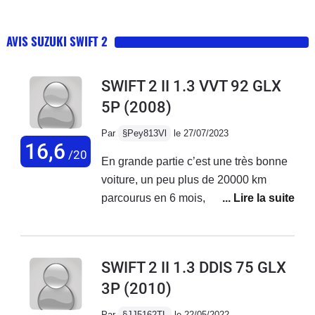
AVIS SUZUKI SWIFT 2
SWIFT 2 II 1.3 VVT 92 GLX
5P
(2008)
Par
§Pey813Vl
le 27/07/2023
16,6
/20
En grande partie c’est une très bonne
voiture, un peu plus de 20000 km
parcourus en 6 mois, sur tout type de
route et elle ne bronche jamais !
Cependant le confort est un peu
rudimentaire et sur long trajet cela
SWIFT 2 II 1.3 DDIS 75 GLX
devient vite inconfortable. De plus,
3P
(2010)
c’est une voiture destinée à la ville et
elle nous le rappel quand on veut
Par
§JJ5162TL
le 22/05/2022