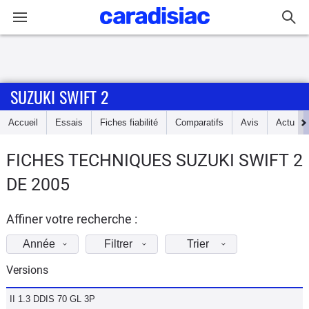
Connexion / Inscription
SUZUKI SWIFT 2
Accueil
Accueil
Essais
Fiches fiabilité
Comparatifs
Avis
Actu
Actu
FICHES TECHNIQUES SUZUKI SWIFT 2
Essais
DE 2005
Guide
d'achat
Affiner votre recherche :
Année
Filtrer
Trier
Electriques
Versions
Utilitaires
II 1.3 DDIS 70 GL 3P