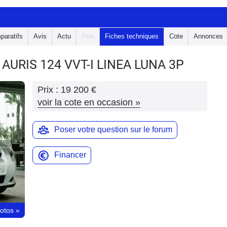
paratifs
Avis
Actu
Prix
Fiches techniques
Cote
Annonces
 AURIS
124 VVT-I LINEA LUNA 3P
Prix :
19 200 €
voir la cote en occasion
»
Poser votre question sur le forum
Financer
hotos
»