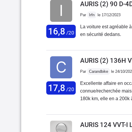
AURIS (2) 90 D-4
Par
Irfn
le 17/12/2023
La voiture est agréable à
16,8
/20
en sécurité dedans.
AURIS (2) 136H 
Par
Carandbike
le 24/10/20
Excellente affaire en oc
17,8
/20
connue/recherchée mais t
180k km, elle en a 200k 
meilleure, seul hic la ba
5.5L mixte en SP98, avec
sur autoroute. Un coût d'
AURIS 124 VVT-I 
8500€ + le kit 1000€.Je