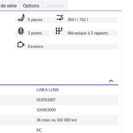
de série
Options
Couleurs
5 places
354 l / 761 l
3 portes
Mécanique à 5 rapports
Essence
LINEA LUNA
01/03/2007
10/08/2009
36 mois ou 100 000 km
NC