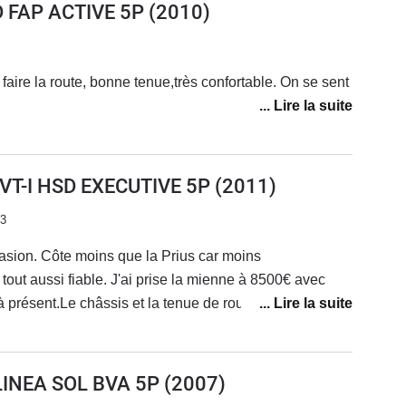
D FAP ACTIVE 5P
(2010)
 faire la route, bonne tenue,très confortable. On se sent
VVT-I HSD EXECUTIVE 5P
(2011)
23
casion. Côte moins que la Prius car moins
out aussi fiable. J'ai prise la mienne à 8500€ avec
à présent.Le châssis et la tenue de route est même
tterie qui rogne un peu le coffre. Conso moyenne de
 mon kit éthanol biomotors je suis à 6.5L en mixte 7.5L
utilisation imbattable si l'on prend en compte l'achat
LINEA SOL BVA 5P
(2007)
 recommande.