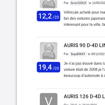
Par
§cos333UX
le 11/05/20
Véhicule acheté pour ma 
12,2
/20
fan des voitures japonais
interesant pour la ville,
les performances faibles,
beaucoup plastiques à l'in
AURIS 90 D-4D L
Par
§rqu806AY
le 05/12/202
Je n'ai pas trouvé dans la
19,4
/20
voiture était de 2008 je l
beaucoup d'autoroute à ce
seul souci avec ce véhicu
années . Dès sa sortie d'
roulé en Corolla 2.0 dies
AURIS 126 D-4D 
une tenue de route au to