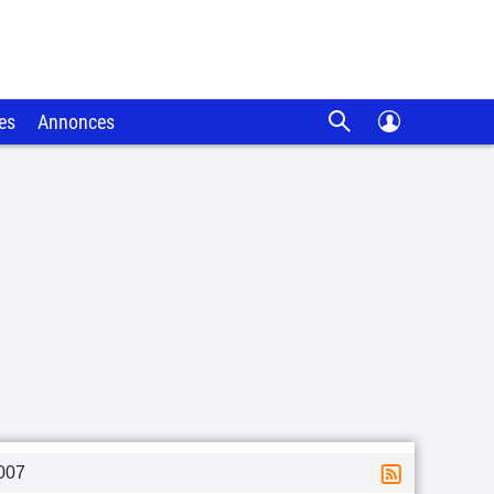
es
Annonces
007