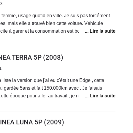
23
femme, usage quotidien ville. Je suis pas forcément
es, mais elle a trouvé bien cette voiture. Véhicule
 facile à garer et la consommation est bonne. Par contre,
 la boîte de vitesse change lentement les vitesses et
térieur, des bruits partout, mal fini en gros.
INEA TERRA 5P
(2008)
1
 liste la version que j'ai eu c'était une Edge , cette
'ai gardée 5ans et fait 150.000km avec . Je faisais
tte époque pour aller au travail , je n'ai jamais eu un
le , la seul panne à été une panne de batterie la 5e
usine j'en voulais une pour son disign . J'avais toujours
el me voilà au volant d'une Auris 1.4 D4D un vrai régal
LINEA LUNA 5P
(2009)
p , un changement de vitesse surélevé qui tombe dans