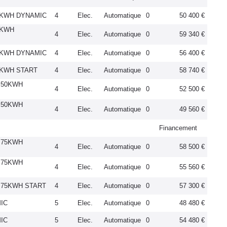
50KWH DYNAMIC
4
Elec.
Automatique
0
50 400 €
5KWH
4
Elec.
Automatique
0
59 340 €
75KWH DYNAMIC
4
Elec.
Automatique
0
56 400 €
5KWH START
4
Elec.
Automatique
0
58 740 €
M 50KWH
4
Elec.
Automatique
0
52 500 €
M 50KWH
4
Elec.
Automatique
0
49 560 €
Financement
M 75KWH
4
Elec.
Automatique
0
58 500 €
M 75KWH
4
Elec.
Automatique
0
55 560 €
M 75KWH START
4
Elec.
Automatique
0
57 300 €
MIC
5
Elec.
Automatique
0
48 480 €
MIC
5
Elec.
Automatique
0
54 480 €