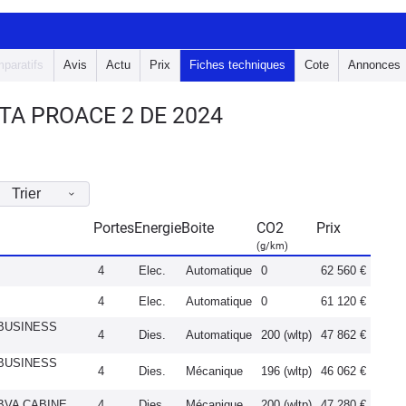
paratifs
Avis
Actu
Prix
Fiches techniques
Cote
Annonces
TA PROACE 2 DE 2024
Trier
Portes
Energie
Boite
CO2
Prix
(g/km)
4
Elec.
Automatique
0
62 560 €
4
Elec.
Automatique
0
61 120 €
 BUSINESS
4
Dies.
Automatique
200 (wltp)
47 862 €
 BUSINESS
4
Dies.
Mécanique
196 (wltp)
46 062 €
 BVA CABINE
4
Dies.
Mécanique
200 (wltp)
47 280 €