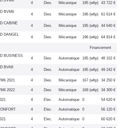
4D BVM6
4
Dies.
Mécanique
195 (wltp)
43 722 €
4D BVM6
4
Dies.
Mécanique
196 (wltp)
61 614 €
4D CABINE
4
Dies.
Mécanique
195 (wltp)
44 640 €
-4D DANGEL
4
Dies.
Mécanique
196 (wltp)
64 914 €
Financement
-4D BUSINESS
4
Dies.
Automatique
195 (wltp)
48 102 €
4D BVA8
4
Dies.
Automatique
195 (wltp)
49 242 €
VM6 2021
4
Dies.
Mécanique
167 (wltp)
34 250 €
VM6 2022
4
Dies.
Mécanique
168 (wltp)
34 300 €
021
4
Elec.
Automatique
0
54 620 €
 CONFORT
4
Elec.
Automatique
0
56 120 €
021
4
Elec.
Automatique
0
60 620 €