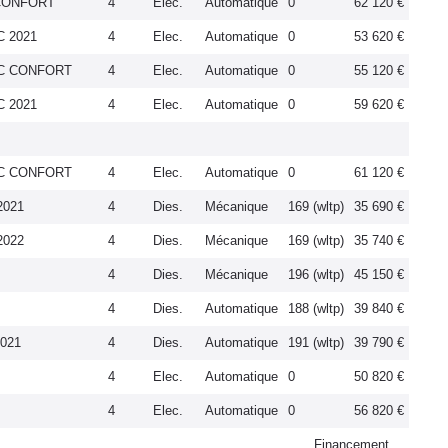
 CONFORT
4
Elec.
Automatique
0
62 120 €
C 2021
4
Elec.
Automatique
0
53 620 €
IC CONFORT
4
Elec.
Automatique
0
55 120 €
C 2021
4
Elec.
Automatique
0
59 620 €
IC CONFORT
4
Elec.
Automatique
0
61 120 €
2021
4
Dies.
Mécanique
169 (wltp)
35 690 €
2022
4
Dies.
Mécanique
169 (wltp)
35 740 €
4
Dies.
Mécanique
196 (wltp)
45 150 €
4
Dies.
Automatique
188 (wltp)
39 840 €
2021
4
Dies.
Automatique
191 (wltp)
39 790 €
4
Elec.
Automatique
0
50 820 €
4
Elec.
Automatique
0
56 820 €
Financement