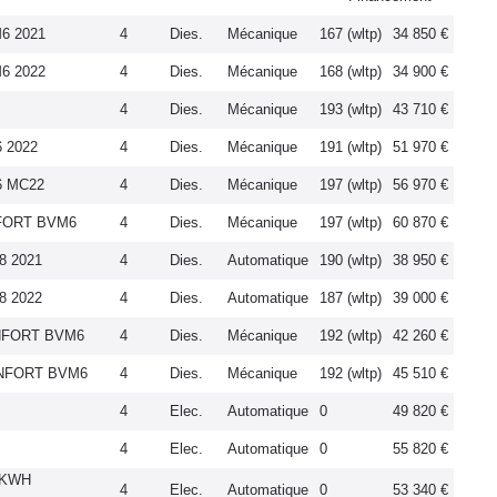
6 2021
4
Dies.
Mécanique
167 (wltp)
34 850 €
6 2022
4
Dies.
Mécanique
168 (wltp)
34 900 €
4
Dies.
Mécanique
193 (wltp)
43 710 €
 2022
4
Dies.
Mécanique
191 (wltp)
51 970 €
6 MC22
4
Dies.
Mécanique
197 (wltp)
56 970 €
NFORT BVM6
4
Dies.
Mécanique
197 (wltp)
60 870 €
8 2021
4
Dies.
Automatique
190 (wltp)
38 950 €
8 2022
4
Dies.
Automatique
187 (wltp)
39 000 €
ONFORT BVM6
4
Dies.
Mécanique
192 (wltp)
42 260 €
ONFORT BVM6
4
Dies.
Mécanique
192 (wltp)
45 510 €
4
Elec.
Automatique
0
49 820 €
4
Elec.
Automatique
0
55 820 €
0KWH
4
Elec.
Automatique
0
53 340 €