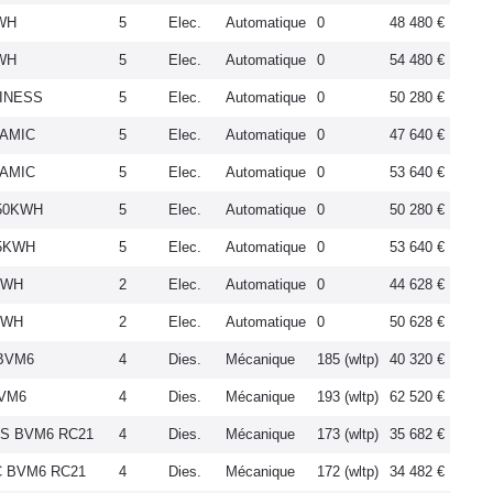
KWH
5
Elec.
Automatique
0
48 480 €
KWH
5
Elec.
Automatique
0
54 480 €
SINESS
5
Elec.
Automatique
0
50 280 €
NAMIC
5
Elec.
Automatique
0
47 640 €
NAMIC
5
Elec.
Automatique
0
53 640 €
 50KWH
5
Elec.
Automatique
0
50 280 €
75KWH
5
Elec.
Automatique
0
53 640 €
KWH
2
Elec.
Automatique
0
44 628 €
KWH
2
Elec.
Automatique
0
50 628 €
 BVM6
4
Dies.
Mécanique
185 (wltp)
40 320 €
BVM6
4
Dies.
Mécanique
193 (wltp)
62 520 €
SS BVM6 RC21
4
Dies.
Mécanique
173 (wltp)
35 682 €
C BVM6 RC21
4
Dies.
Mécanique
172 (wltp)
34 482 €