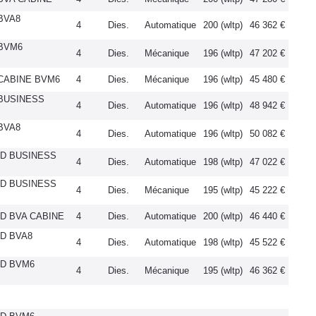
 BVA8
4
Dies.
Automatique
200 (wltp)
46 362 €
 BVM6
4
Dies.
Mécanique
196 (wltp)
47 202 €
 CABINE BVM6
4
Dies.
Mécanique
196 (wltp)
45 480 €
 BUSINESS
4
Dies.
Automatique
196 (wltp)
48 942 €
 BVA8
4
Dies.
Automatique
196 (wltp)
50 082 €
-4D BUSINESS
4
Dies.
Automatique
198 (wltp)
47 022 €
-4D BUSINESS
4
Dies.
Mécanique
195 (wltp)
45 222 €
4D BVA CABINE
4
Dies.
Automatique
200 (wltp)
46 440 €
4D BVA8
4
Dies.
Automatique
198 (wltp)
45 522 €
4D BVM6
4
Dies.
Mécanique
195 (wltp)
46 362 €