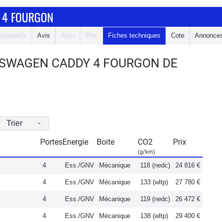
 4 FOURGON
mparatifs
Avis
Actu
Prix
Fiches techniques
Cote
Annonce
KSWAGEN CADDY 4 FOURGON DE
Trier
Portes
Energie
Boite
CO2
Prix
(g/km)
4
Ess./GNV
Mécanique
118 (nedc)
24 816 €
4
Ess./GNV
Mécanique
133 (wltp)
27 780 €
4
Ess./GNV
Mécanique
119 (nedc)
26 472 €
4
Ess./GNV
Mécanique
138 (wltp)
29 400 €