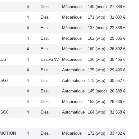
4
Dies.
Mécanique
149 (nedc)
27 888 €
4
Dies.
Mécanique
171 (wltp)
31 080 €
4
Ess.
Mécanique
137 (nedc)
22 836 €
4
Ess.
Mécanique
162 (wltp)
25 836 €
4
Ess.
Mécanique
160 (wltp)
26 892 €
LUS
4
Ess./GNV
Mécanique
136 (wltp)
30 456 €
4
Ess.
Automatique
175 (wltp)
29 496 €
DSG7
4
Ess.
Automatique
173 (wltp)
30 552 €
4
Ess.
Automatique
145 (nedc)
26 388 €
4
Dies.
Mécanique
153 (wltp)
28 836 €
DSG6
4
Dies.
Automatique
164 (wltp)
31 368 €
 4MOTION
4
Dies.
Mécanique
172 (wltp)
33 432 €