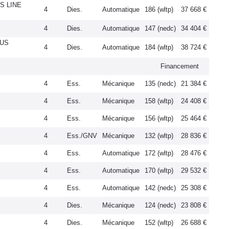
S LINE
4
Dies.
Automatique
186 (wltp)
37 668 €
4
Dies.
Automatique
147 (nedc)
34 404 €
LUS
4
Dies.
Automatique
184 (wltp)
38 724 €
Financement
4
Ess.
Mécanique
135 (nedc)
21 384 €
4
Ess.
Mécanique
158 (wltp)
24 408 €
4
Ess.
Mécanique
156 (wltp)
25 464 €
4
Ess./GNV
Mécanique
132 (wltp)
28 836 €
4
Ess.
Automatique
172 (wltp)
28 476 €
4
Ess.
Automatique
170 (wltp)
29 532 €
4
Ess.
Automatique
142 (nedc)
25 308 €
4
Dies.
Mécanique
124 (nedc)
23 808 €
4
Dies.
Mécanique
152 (wltp)
26 688 €