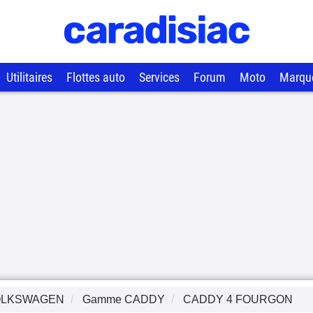
Utilitaires
Flottes auto
Services
Forum
Moto
Marqu
OLKSWAGEN
Gamme
CADDY
CADDY 4 FOURGON