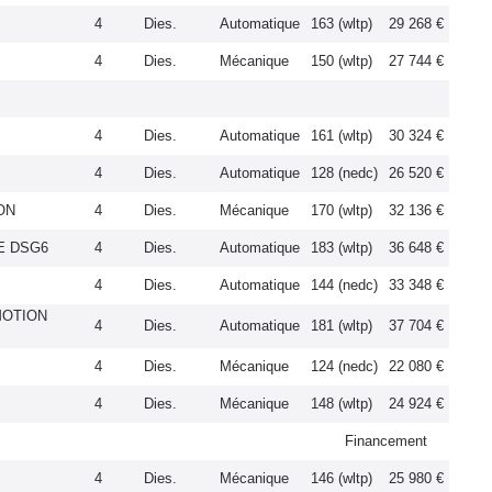
4
Dies.
Automatique
163 (wltp)
29 268 €
4
Dies.
Mécanique
150 (wltp)
27 744 €
4
Dies.
Automatique
161 (wltp)
30 324 €
4
Dies.
Automatique
128 (nedc)
26 520 €
ON
4
Dies.
Mécanique
170 (wltp)
32 136 €
NE DSG6
4
Dies.
Automatique
183 (wltp)
36 648 €
4
Dies.
Automatique
144 (nedc)
33 348 €
4MOTION
4
Dies.
Automatique
181 (wltp)
37 704 €
4
Dies.
Mécanique
124 (nedc)
22 080 €
4
Dies.
Mécanique
148 (wltp)
24 924 €
Financement
4
Dies.
Mécanique
146 (wltp)
25 980 €