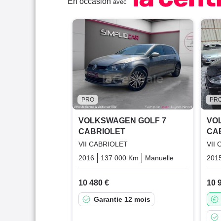
En occasion
avec
PRO
PR
VOLKSWAGEN GOLF 7
VO
CABRIOLET
CA
VII CABRIOLET
VII
2016
137 000 Km
Manuelle
Essence
201
10 480 €
10 
Garantie 12 mois