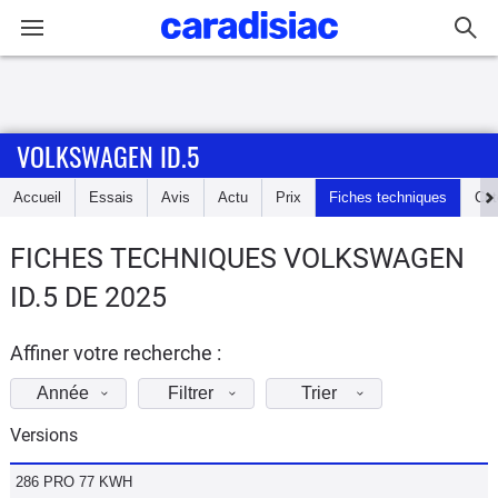
Connexion / Inscription
VOLKSWAGEN ID.5
Accueil
Accueil
Essais
Avis
Actu
Prix
Fiches techniques
Cot
Actu
FICHES TECHNIQUES VOLKSWAGEN
Essais
ID.5 DE 2025
Guide
d'achat
Affiner votre recherche :
Année
Filtrer
Trier
Electriques
Versions
Utilitaires
286 PRO 77 KWH