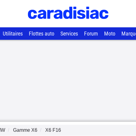
Utilitaires
Flottes auto
Services
Forum
Moto
Marqu
MW
Gamme
X6
X6 F16