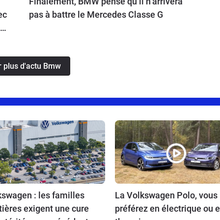
Finalement, BMW pense qu’il n’arrivera
ec
pas à battre le Mercedes Classe G
os
s.
r plus d'actu Bmw
swagen : les familles
La Volkswagen Polo, vous 
tières exigent une cure
préférez en électrique ou 