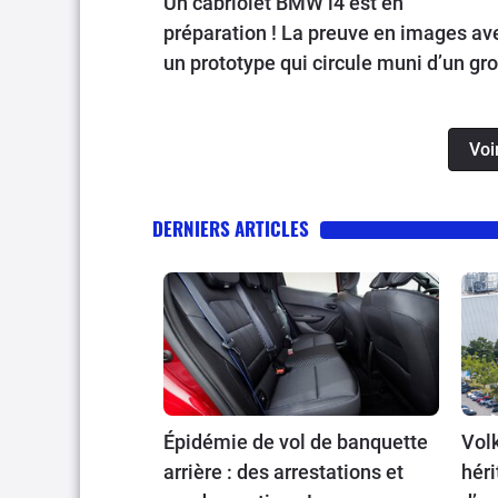
Un cabriolet BMW i4 est en
préparation ! La preuve en images av
un prototype qui circule muni d’un gr
camouflage sur les routes allemande
Voi
DERNIERS ARTICLES
Épidémie de vol de banquette
Volk
arrière : des arrestations et
héri