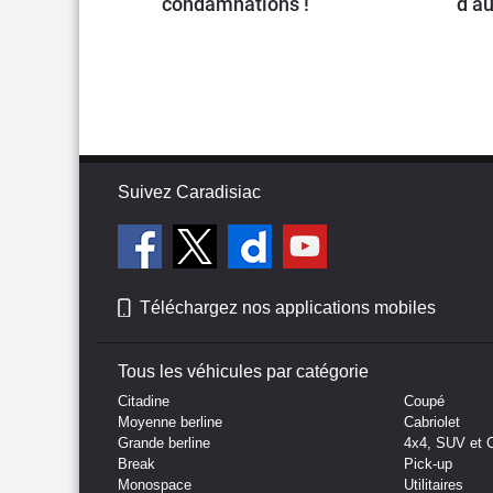
condamnations !
d’au
Suivez Caradisiac
Téléchargez nos applications mobiles
Tous les véhicules par catégorie
Citadine
Coupé
Moyenne berline
Cabriolet
Grande berline
4x4, SUV et 
Break
Pick-up
Monospace
Utilitaires