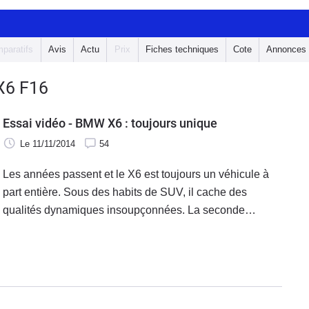
paratifs
Avis
Actu
Prix
Fiches techniques
Cote
Annonces
X6 F16
Essai vidéo - BMW X6 : toujours unique
Le 11/11/2014
54
Les années passent et le X6 est toujours un véhicule à
part entière. Sous des habits de SUV, il cache des
qualités dynamiques insoupçonnées. La seconde
génération à l’essai aujourd’hui est-elle toujours du
même acabit ?