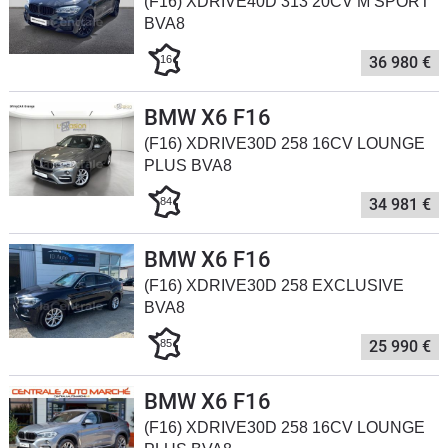
(F16) XDRIVE40D 313 20CV M SPORT
Flottes
BVA8
Auto
16
36 980 €
Services
BMW X6 F16
(F16) XDRIVE30D 258 16CV LOUNGE
Forum
PLUS BVA8
Moto
84
34 981 €
Marques
BMW X6 F16
(F16) XDRIVE30D 258 EXCLUSIVE
BVA8
85
25 990 €
BMW X6 F16
(F16) XDRIVE30D 258 16CV LOUNGE