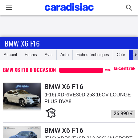
Connexion / Inscription
BMW X6 F16
Accueil
Accueil
Essais
Avis
Actu
Fiches techniques
Cote
An
Actu
BMW X6 F16 D'OCCASION
avec
Essais
BMW X6 F16
Guide
(F16) XDRIVE30D 258 16CV LOUNGE
d'achat
PLUS BVA8
Electriques
78
26 990 €
Utilitaires
BMW X6 F16