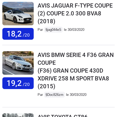
AVIS JAGUAR F-TYPE COUPE
(2) COUPE 2.0 300 BVA8
(2018)
Par
§jag044eS
le 30/03/2020
18,2
/20
AVIS BMW SERIE 4 F36 GRAN
COUPE
(F36) GRAN COUPE 430D
XDRIVE 258 M SPORT BVA8
19,2
/20
(2015)
Par
§Doc826zm
le 30/03/2020