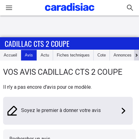
Connexion / Inscription
CADILLAC CTS 2 COUPE
Accueil
Accueil
Avis
Actu
Fiches techniques
Cote
Annonces
Actu
VOS AVIS
CADILLAC
CTS 2 COUPE
Essais
Il n'y a pas encore d'avis pour ce modèle.
Guide
d'achat
Soyez le premier à donner votre avis
Electriques
Utilitaires
Rechercher un avis