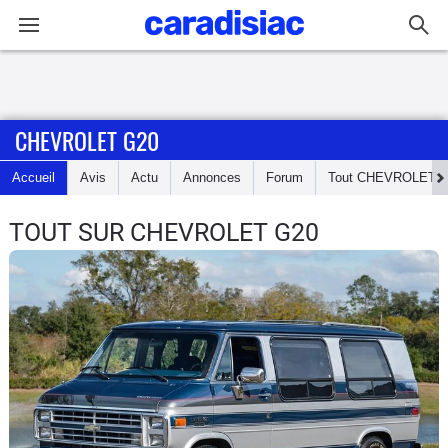
Connexion / Inscription
CHEVROLET G20
Accueil
Accueil
Avis
Actu
Annonces
Forum
Tout
CHEVROLET
Actu
TOUT SUR CHEVROLET G20
Essais
Guide
d'achat
Electriques
Utilitaires