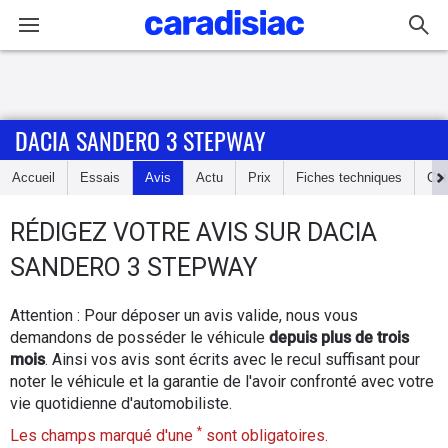
Connexion / Inscription
DACIA SANDERO 3 STEPWAY
Accueil
Accueil
Essais
Avis
Actu
Prix
Fiches techniques
Cot
Actu
RÉDIGEZ
VOTRE AVIS SUR
DACIA
Essais
SANDERO 3 STEPWAY
Guide
Attention : Pour déposer un avis valide, nous vous
d'achat
demandons de posséder le véhicule
depuis plus de trois
mois
. Ainsi vos avis sont écrits avec le recul suffisant pour
Electriques
noter le véhicule et la garantie de l'avoir confronté avec votre
vie quotidienne d'automobiliste.
Utilitaires
*
Les champs marqué d'une
sont obligatoires.