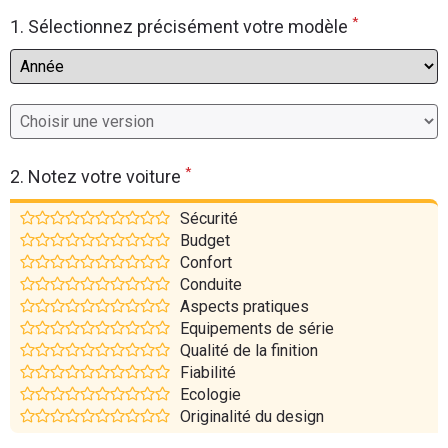
*
Flottes
1. Sélectionnez précisément votre modèle
Auto
Services
Forum
*
2. Notez votre voiture
Moto
Sécurité
Budget
Marques
Confort
Conduite
Aspects pratiques
Equipements de série
Qualité de la finition
Fiabilité
Ecologie
Originalité du design