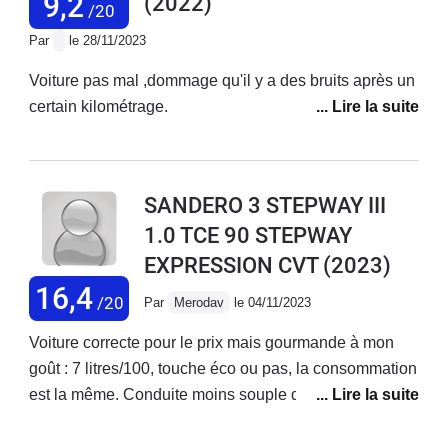
9,2
(2022)
/20
Par
le 28/11/2023
Voiture pas mal ,dommage qu'il y a des bruits après un
certain kilométrage.
SANDERO 3 STEPWAY III
1.0 TCE 90 STEPWAY
EXPRESSION CVT
(2023)
16,4
/20
Par
Merodav
le 04/11/2023
Voiture correcte pour le prix mais gourmande à mon
goût : 7 litres/100, touche éco ou pas, la consommation
est la même. Conduite moins souple qu'une berline
classique. Des bruits de fonds agaçants. Confortable
malgré tout. 7200 kms en 4 mois 1/2, je pense opter