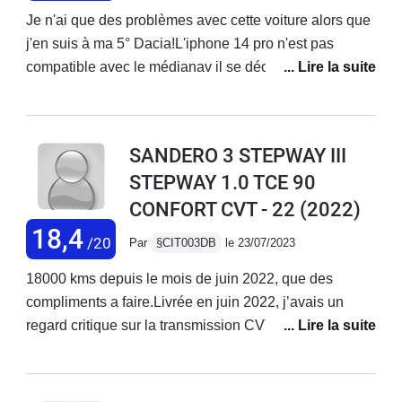
Je n'ai que des problèmes avec cette voiture alors que
j'en suis à ma 5° Dacia!L'iphone 14 pro n'est pas
compatible avec le médianav il se déconnecte au bout
de queqlues minutesProblème connu de Dacia depuis
l'iphone 12 !!!Plus grave: en roulant la voiture émet
soudain 3 sons rapides aiguesLe voyant rouge
SANDERO 3 STEPWAY III
représentant un volant s’allume ainsi que le voyant
STEPWAY 1.0 TCE 90
orange situé sous l’axe de l’aiguille du compte tour
CONFORT CVT - 22
(2022)
« Témoin de défaillance ou de non disponibilité ou
d’alerte du freinage actif d’urgence » avec Vibrations
18,4
/20
Par
§CIT003DB
le 23/07/2023
de la voiture. Tout cela ne dure pas plus de 2 secondes
et tout rentre dans l’ordre...Flippant.Autre problème:
18000 kms depuis le mois de juin 2022, que des
bruits de vibration au moment du remplissage du GPL.
compliments a faire.Livrée en juin 2022, j’avais un
Non résolu par Dacia Draguignan et Fréjus. (ils n'ont
regard critique sur la transmission CVT, onctuosité,
rien entendu...)Très déçu
douceur.La voiture est un peu ferme en suspension
mais jamais inconfortable, un peu sonore sur autoroute
mais jamais assourdissante.Conso moyenne 6,4 l en