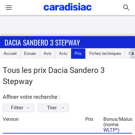
Connexion / Inscription
DACIA SANDERO 3 STEPWAY
Accueil
Accueil
Essais
Avis
Actu
Prix
Fiches techniques
Cot
Actu
Tous les prix Dacia Sandero 3
Essais
Stepway
Guide
d'achat
Affiner votre recherche :
Filtrer
Trier
Electriques
Version
Prix
Bonus/Malus
(norme
Utilitaires
WLTP*)