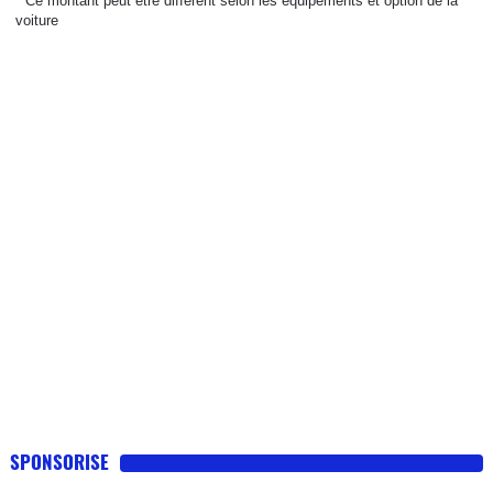
* Ce montant peut être différent selon les équipements et option de la
voiture
SPONSORISE