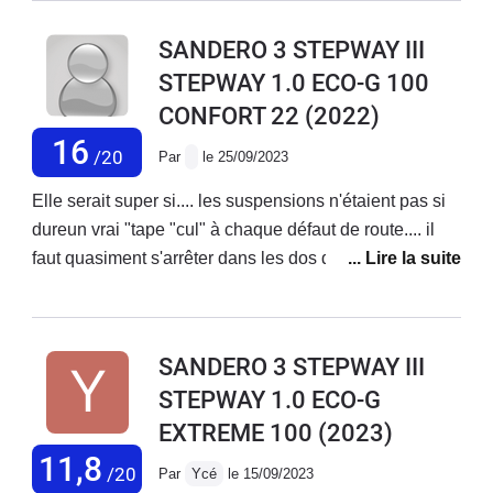
pour autre chose l'an prochain. Je regrette cet achat.
SANDERO 3 STEPWAY III
STEPWAY 1.0 ECO-G 100
CONFORT 22
(2022)
16
/20
Par
le 25/09/2023
Elle serait super si.... les suspensions n'étaient pas si
dureun vrai "tape "cul" à chaque défaut de route.... il
faut quasiment s'arrêter dans les dos d'âne. Mais si
vous ne craignait pas les chocs dans le dos , elle est
très bien
SANDERO 3 STEPWAY III
STEPWAY 1.0 ECO-G
EXTREME 100
(2023)
11,8
/20
Par
Ycé
le 15/09/2023