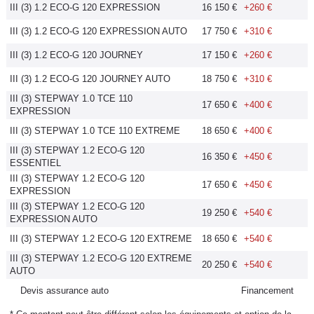
III (3) 1.2 ECO-G 120 EXPRESSION
16 150 €
+260 €
Flottes
Auto
III (3) 1.2 ECO-G 120 EXPRESSION AUTO
17 750 €
+310 €
III (3) 1.2 ECO-G 120 JOURNEY
17 150 €
+260 €
Services
III (3) 1.2 ECO-G 120 JOURNEY AUTO
18 750 €
+310 €
III (3) STEPWAY 1.0 TCE 110
Forum
17 650 €
+400 €
EXPRESSION
III (3) STEPWAY 1.0 TCE 110 EXTREME
18 650 €
+400 €
Moto
III (3) STEPWAY 1.2 ECO-G 120
16 350 €
+450 €
ESSENTIEL
Marques
III (3) STEPWAY 1.2 ECO-G 120
17 650 €
+450 €
EXPRESSION
III (3) STEPWAY 1.2 ECO-G 120
19 250 €
+540 €
EXPRESSION AUTO
III (3) STEPWAY 1.2 ECO-G 120 EXTREME
18 650 €
+540 €
III (3) STEPWAY 1.2 ECO-G 120 EXTREME
20 250 €
+540 €
AUTO
Devis assurance auto
Financement