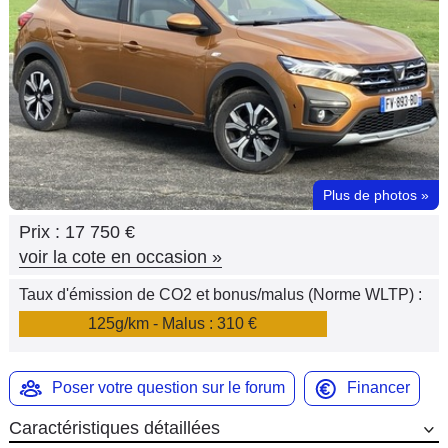
Flottes
Auto
Services
Forum
Plus de photos
»
Moto
Prix :
17 750 €
Marques
voir la cote en occasion
»
Taux d'émission de CO2 et bonus/malus (Norme WLTP) :
125g/km - Malus : 310 €
Poser votre question sur le forum
Financer
Caractéristiques détaillées