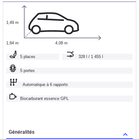
1,49 m
1,84 m
4,08 m
5 places
328 l / 1 455 l
5 portes
Automatique à 6 rapports
Biocarburant essence GPL
Généralités