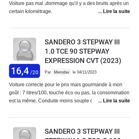
Voiture pas mal ,dommage qu'il y a des bruits après un
certain kilométrage.
SANDERO 3 STEPWAY III
1.0 TCE 90 STEPWAY
EXPRESSION CVT
(2023)
16,4
/20
Par
Merodav
le 04/11/2023
Voiture correcte pour le prix mais gourmande à mon
goût : 7 litres/100, touche éco ou pas, la consommation
est la même. Conduite moins souple qu'une berline
classique. Des bruits de fonds agaçants. Confortable
malgré tout. 7200 kms en 4 mois 1/2, je pense opter
pour autre chose l'an prochain. Je regrette cet achat.
SANDERO 3 STEPWAY III