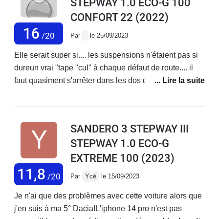
STEPWAY 1.0 ECO-G 100
CONFORT 22
(2022)
16
/20
Par
le 25/09/2023
Elle serait super si.... les suspensions n'étaient pas si
dureun vrai "tape "cul" à chaque défaut de route.... il
faut quasiment s'arrêter dans les dos d'âne. Mais si
vous ne craignait pas les chocs dans le dos , elle est
très bien
SANDERO 3 STEPWAY III
STEPWAY 1.0 ECO-G
EXTREME 100
(2023)
11,8
/20
Par
Ycé
le 15/09/2023
Je n'ai que des problèmes avec cette voiture alors que
j'en suis à ma 5° Dacia!L'iphone 14 pro n'est pas