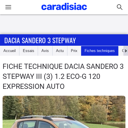
Connexion / Inscription
DACIA SANDERO 3 STEPWAY
Accueil
Accueil
Essais
Avis
Actu
Prix
Fiches techniques
Cot
Actu
FICHE TECHNIQUE DACIA SANDERO 3
Essais
STEPWAY
III (3) 1.2 ECO-G 120
Guide
EXPRESSION AUTO
d'achat
Electriques
Utilitaires