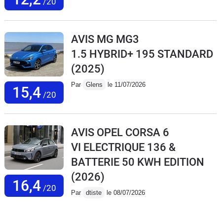
/20
AVIS MG MG3
1.5 HYBRID+ 195 STANDARD
(2025)
Par
Glens
le 11/07/2026
15,4
/20
AVIS OPEL CORSA 6
VI ELECTRIQUE 136 &
BATTERIE 50 KWH EDITION
(2026)
16,4
/20
Par
dtiste
le 08/07/2026