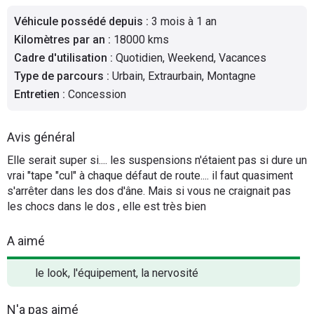
Flottes
Véhicule possédé depuis
:
3 mois à 1 an
Auto
Kilomètres par an
:
18000 kms
Cadre d'utilisation
:
Quotidien, Weekend, Vacances
Services
Type de parcours
:
Urbain, Extraurbain, Montagne
Entretien
:
Concession
Forum
Avis général
Moto
Elle serait super si.... les suspensions n'étaient pas si dure un
vrai "tape "cul" à chaque défaut de route.... il faut quasiment
Marques
s'arrêter dans les dos d'âne. Mais si vous ne craignait pas
les chocs dans le dos , elle est très bien
A aimé
le look, l'équipement, la nervosité
N'a pas aimé