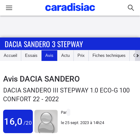
Connexion / Inscription
DACIA SANDERO 3 STEPWAY
Accueil
Accueil
Essais
Avis
Actu
Prix
Fiches techniques
Cot
Actu
Essais
Avis
DACIA SANDERO
DACIA SANDERO III STEPWAY 1.0 ECO-G 100
Guide
CONFORT 22 - 2022
d'achat
Par
Electriques
16,0
/20
le
25 sept. 2023 à 14h24
Utilitaires