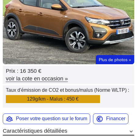
Flottes
Auto
Services
Forum
Plus de photos
»
Moto
Prix :
16 350 €
Marques
voir la cote en occasion
»
Taux d'émission de CO2 et bonus/malus (Norme WLTP) :
129g/km - Malus : 450 €
Poser votre question sur le forum
Financer
Caractéristiques détaillées