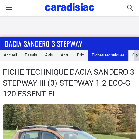
Connexion / Inscription
DACIA SANDERO 3 STEPWAY
Accueil
Accueil
Essais
Avis
Actu
Prix
Fiches techniques
Cot
Actu
FICHE TECHNIQUE DACIA SANDERO 3
Essais
STEPWAY
III (3) STEPWAY 1.2 ECO-G
Guide
120 ESSENTIEL
d'achat
Electriques
Utilitaires