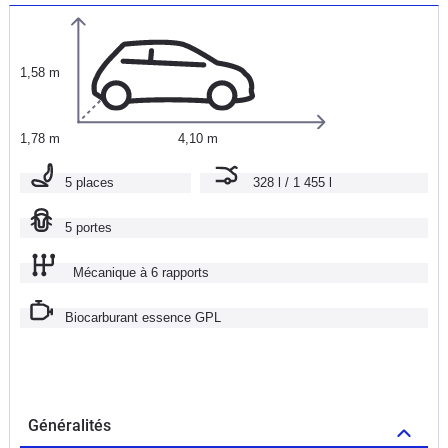
1,58 m
1,78 m
4,10 m
5 places
328 l / 1 455 l
5 portes
Mécanique à 6 rapports
Biocarburant essence GPL
Généralités