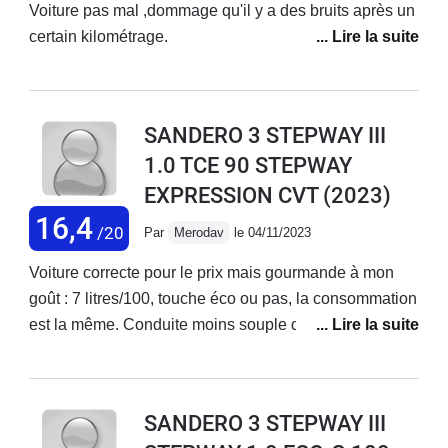
Voiture pas mal ,dommage qu'il y a des bruits après un
certain kilométrage.
SANDERO 3 STEPWAY III
1.0 TCE 90 STEPWAY
EXPRESSION CVT
(2023)
16,4
/20
Par
Merodav
le 04/11/2023
Voiture correcte pour le prix mais gourmande à mon
goût : 7 litres/100, touche éco ou pas, la consommation
est la même. Conduite moins souple qu'une berline
classique. Des bruits de fonds agaçants. Confortable
malgré tout. 7200 kms en 4 mois 1/2, je pense opter
pour autre chose l'an prochain. Je regrette cet achat.
SANDERO 3 STEPWAY III