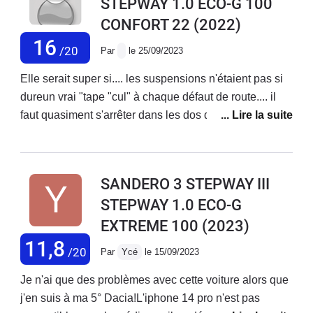
STEPWAY 1.0 ECO-G 100
CONFORT 22
(2022)
16
/20
Par
le 25/09/2023
Elle serait super si.... les suspensions n'étaient pas si
dureun vrai "tape "cul" à chaque défaut de route.... il
faut quasiment s'arrêter dans les dos d'âne. Mais si
vous ne craignait pas les chocs dans le dos , elle est
très bien
SANDERO 3 STEPWAY III
STEPWAY 1.0 ECO-G
EXTREME 100
(2023)
11,8
/20
Par
Ycé
le 15/09/2023
Je n'ai que des problèmes avec cette voiture alors que
j'en suis à ma 5° Dacia!L'iphone 14 pro n'est pas