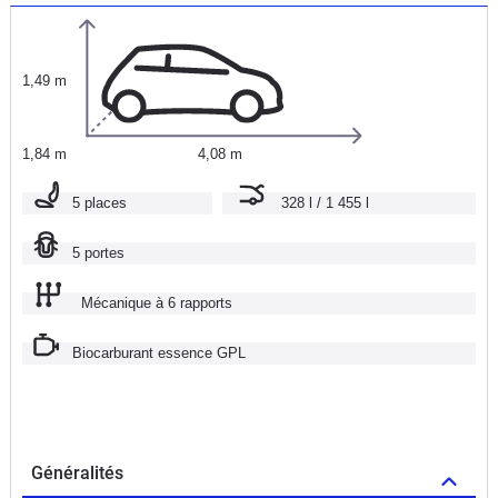
1,49 m
1,84 m
4,08 m
5 places
328 l / 1 455 l
5 portes
Mécanique à 6 rapports
Biocarburant essence GPL
Généralités