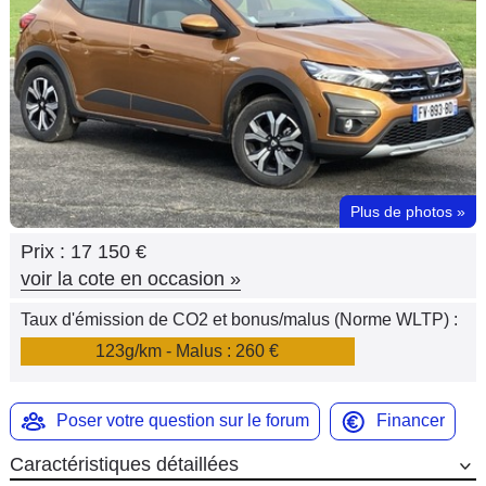
Flottes
Auto
Services
Forum
Plus de photos
»
Moto
Prix :
17 150 €
Marques
voir la cote en occasion
»
Taux d'émission de CO2 et bonus/malus (Norme WLTP) :
123g/km - Malus : 260 €
Poser votre question sur le forum
Financer
Caractéristiques détaillées