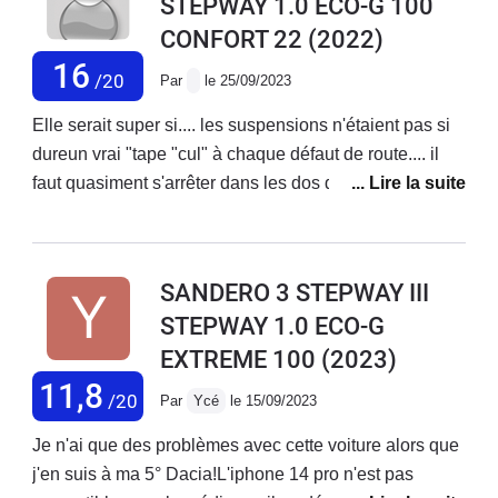
STEPWAY 1.0 ECO-G 100
CONFORT 22
(2022)
16
/20
Par
le 25/09/2023
Elle serait super si.... les suspensions n'étaient pas si
dureun vrai "tape "cul" à chaque défaut de route.... il
faut quasiment s'arrêter dans les dos d'âne. Mais si
vous ne craignait pas les chocs dans le dos , elle est
très bien
SANDERO 3 STEPWAY III
STEPWAY 1.0 ECO-G
EXTREME 100
(2023)
11,8
/20
Par
Ycé
le 15/09/2023
Je n'ai que des problèmes avec cette voiture alors que
j'en suis à ma 5° Dacia!L'iphone 14 pro n'est pas