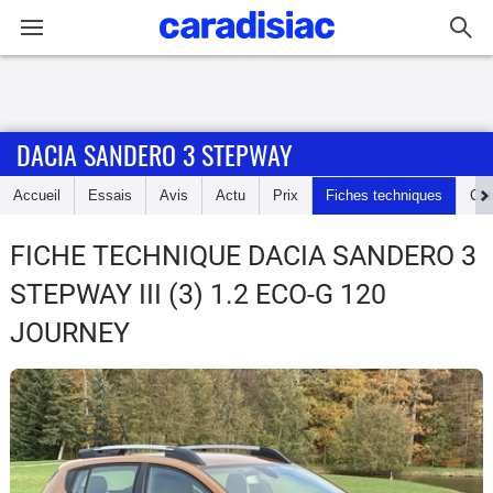
Connexion / Inscription
DACIA SANDERO 3 STEPWAY
Accueil
Accueil
Essais
Avis
Actu
Prix
Fiches techniques
Cot
Actu
FICHE TECHNIQUE DACIA SANDERO 3
Essais
STEPWAY
III (3) 1.2 ECO-G 120
Guide
JOURNEY
d'achat
Electriques
Utilitaires