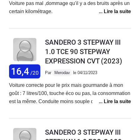
Voiture pas mal ,dommage qu'il y a des bruits après un
certain kilométrage.
SANDERO 3 STEPWAY III
1.0 TCE 90 STEPWAY
EXPRESSION CVT
(2023)
16,4
/20
Par
Merodav
le 04/11/2023
Voiture correcte pour le prix mais gourmande à mon
goût : 7 litres/100, touche éco ou pas, la consommation
est la même. Conduite moins souple qu'une berline
classique. Des bruits de fonds agaçants. Confortable
malgré tout. 7200 kms en 4 mois 1/2, je pense opter
pour autre chose l'an prochain. Je regrette cet achat.
SANDERO 3 STEPWAY III