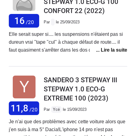
STEPWAY 1.0 ECO-G 100
CONFORT 22
(2022)
16
/20
Par
le 25/09/2023
Elle serait super si.... les suspensions n'étaient pas si
dureun vrai "tape "cul" à chaque défaut de route.... il
faut quasiment s'arrêter dans les dos d'âne. Mais si
vous ne craignait pas les chocs dans le dos , elle est
très bien
SANDERO 3 STEPWAY III
STEPWAY 1.0 ECO-G
EXTREME 100
(2023)
11,8
/20
Par
Ycé
le 15/09/2023
Je n'ai que des problèmes avec cette voiture alors que
j'en suis à ma 5° Dacia!L'iphone 14 pro n'est pas