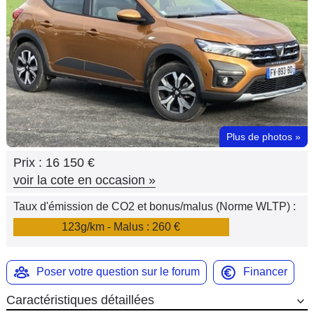
Flottes
Auto
Services
Forum
Plus de photos
»
Moto
Prix :
16 150 €
Marques
voir la cote en occasion
»
Taux d'émission de CO2 et bonus/malus (Norme WLTP) :
123g/km - Malus : 260 €
Poser votre question sur le forum
Financer
Caractéristiques détaillées