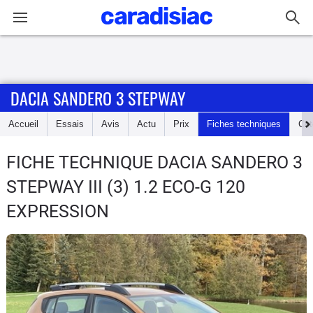
Connexion / Inscription
DACIA SANDERO 3 STEPWAY
Accueil
Accueil
Essais
Avis
Actu
Prix
Fiches techniques
Cot
Actu
FICHE TECHNIQUE DACIA SANDERO 3
Essais
STEPWAY
III (3) 1.2 ECO-G 120
Guide
EXPRESSION
d'achat
Electriques
Utilitaires