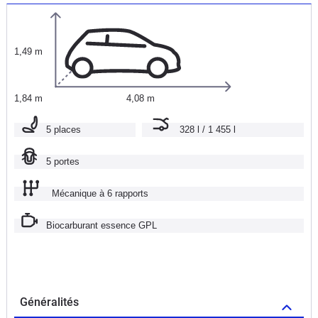
1,49 m
1,84 m
4,08 m
5 places
328 l / 1 455 l
5 portes
Mécanique à 6 rapports
Biocarburant essence GPL
Généralités