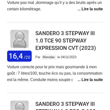
Voiture pas mal ,dommage qu'il y a des bruits après un
certain kilométrage.
SANDERO 3 STEPWAY III
1.0 TCE 90 STEPWAY
EXPRESSION CVT
(2023)
16,4
/20
Par
Merodav
le 04/11/2023
Voiture correcte pour le prix mais gourmande à mon
goût : 7 litres/100, touche éco ou pas, la consommation
est la même. Conduite moins souple qu'une berline
classique. Des bruits de fonds agaçants. Confortable
malgré tout. 7200 kms en 4 mois 1/2, je pense opter
pour autre chose l'an prochain. Je regrette cet achat.
SANDERO 3 STEPWAY III