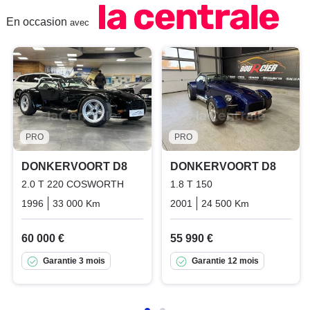
En occasion
avec
PRO
PRO
DONKERVOORT D8
DONKERVOORT D8
2.0 T 220 COSWORTH
1.8 T 150
1996
33 000 Km
Manuelle
Essence
2001
24 500 Km
Manuelle
60 000 €
55 990 €
Garantie 3 mois
Garantie 12 mois