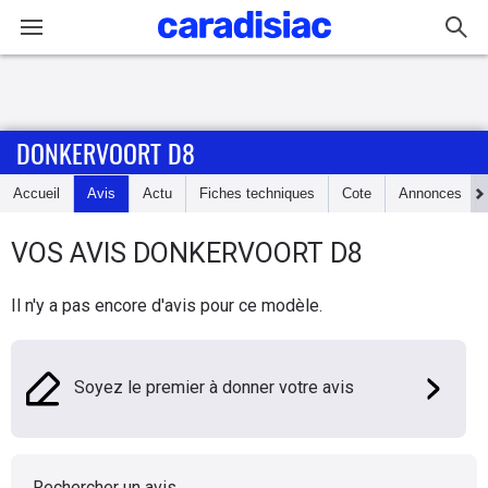
Connexion / Inscription
DONKERVOORT D8
Accueil
Accueil
Avis
Actu
Fiches techniques
Cote
Annonces
Actu
VOS AVIS
DONKERVOORT
D8
Essais
Il n'y a pas encore d'avis pour ce modèle.
Guide
d'achat
Soyez le premier à donner votre avis
Electriques
Utilitaires
Rechercher un avis