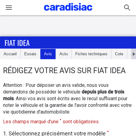
Connexion / Inscription
FIAT IDEA
Accueil
Accueil
Essais
Avis
Actu
Fiches techniques
Cote
An
Actu
RÉDIGEZ
VOTRE AVIS SUR
FIAT IDEA
Essais
Attention : Pour déposer un avis valide, nous vous
Guide
demandons de posséder le véhicule
depuis plus de trois
d'achat
mois
. Ainsi vos avis sont écrits avec le recul suffisant pour
noter le véhicule et la garantie de l'avoir confronté avec votre
Electriques
vie quotidienne d'automobiliste.
*
Les champs marqué d'une
sont obligatoires.
Utilitaires
*
1. Sélectionnez précisément votre modèle