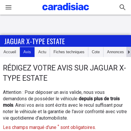
Connexion / Inscription
JAGUAR X-TYPE ESTATE
Accueil
Accueil
Avis
Actu
Fiches techniques
Cote
Annonces
Actu
RÉDIGEZ
VOTRE AVIS SUR
JAGUAR X-
Essais
TYPE ESTATE
Guide
Attention : Pour déposer un avis valide, nous vous
d'achat
demandons de posséder le véhicule
depuis plus de trois
mois
. Ainsi vos avis sont écrits avec le recul suffisant pour
Electriques
noter le véhicule et la garantie de l'avoir confronté avec votre
vie quotidienne d'automobiliste.
Utilitaires
*
Les champs marqué d'une
sont obligatoires.