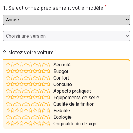
*
Flottes
1. Sélectionnez précisément votre modèle
Auto
Services
Forum
*
2. Notez votre voiture
Moto
Sécurité
Budget
Marques
Confort
Conduite
Aspects pratiques
Equipements de série
Qualité de la finition
Fiabilité
Ecologie
Originalité du design