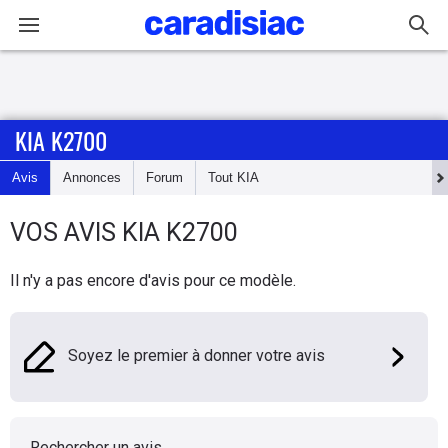
Connexion / Inscription
KIA K2700
Accueil
Avis
Annonces
Forum
Tout
KIA
Actu
VOS AVIS
KIA
K2700
Essais
Il n'y a pas encore d'avis pour ce modèle.
Guide
d'achat
Soyez le premier à donner votre avis
Electriques
Utilitaires
Rechercher un avis