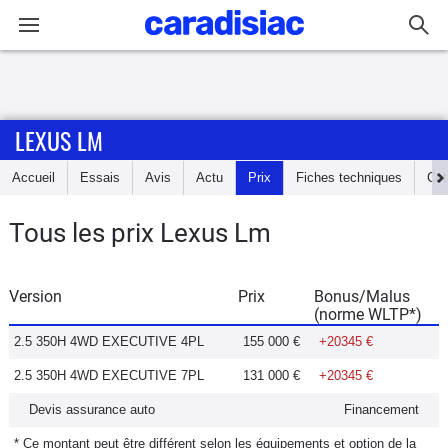
Connexion / Inscription
LEXUS LM
Accueil
Accueil
Essais
Avis
Actu
Prix
Fiches techniques
Cot
Actu
Tous les prix Lexus Lm
Essais
Guide
Version
Prix
Bonus/Malus
(norme WLTP*)
d'achat
2.5 350H 4WD EXECUTIVE 4PL
155 000 €
+20345 €
Electriques
2.5 350H 4WD EXECUTIVE 7PL
131 000 €
+20345 €
Devis assurance auto
Financement
Utilitaires
* Ce montant peut être différent selon les équipements et option de la