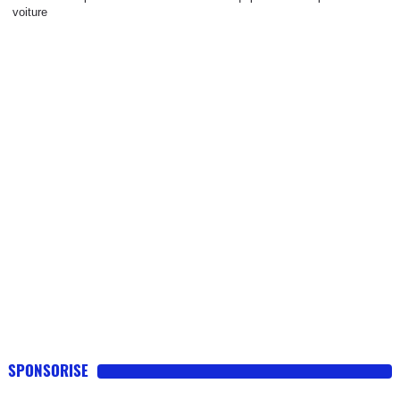
voiture
Flottes
Auto
Services
Forum
Moto
Marques
SPONSORISE