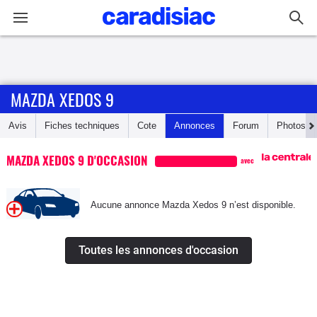
Connexion / Inscription
MAZDA XEDOS 9
Accueil
Avis
Fiches techniques
Cote
Annonces
Forum
Photos
Actu
MAZDA XEDOS 9 D'OCCASION
avec
Essais
Aucune annonce Mazda Xedos 9 n’est disponible.
Guide
d'achat
Toutes les annonces d'occasion
Electriques
Utilitaires