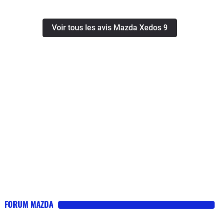
STOP a l'argus coté 3500e la xedos9
coté 3000e j'ai fait je pense une affaire
Voir tous les avis Mazda Xedos 9
une grande routier boite auto mais j'ai
des pneus de m..... starfire zs- 2 en
205 /65/15AV ET ar DES wanli s-1200
en conduite sportive avec la pluie
dans un rond point j'ai perdu le
controle mais je les rétablie a 50 kmh
4 ROUE DIRECTIONNELLE ça aide
vu le gabarie . avand javais une rover
vitesse 827 1992 avec aussi un v6
INJECTION PGM - FI
PROGRAMTION HONDA mais 2l7
honda légende 177bhp performance
similaire
FORUM MAZDA