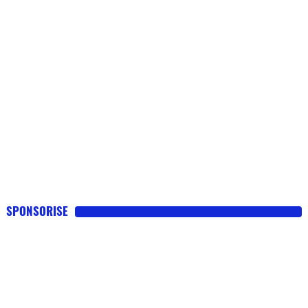
Flottes
Auto
Services
Forum
Moto
Marques
SPONSORISE