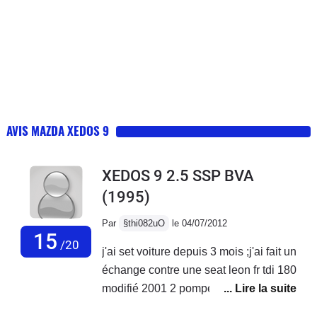
AVIS MAZDA XEDOS 9
XEDOS 9 2.5 SSP BVA
(1995)
Par
§thi082uO
le 04/07/2012
15
/20
j'ai set voiture depuis 3 mois ;j'ai fait un
échange contre une seat leon fr tdi 180
modifié 2001 2 pompe d'injection a
changé le turbo 2000e de frais j'ai dit