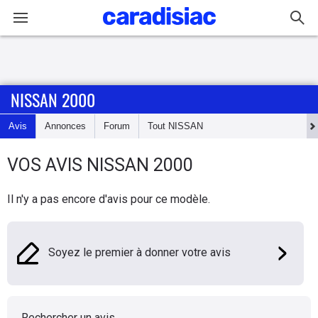
Connexion / Inscription
NISSAN 2000
Accueil
Avis
Annonces
Forum
Tout
NISSAN
Actu
VOS AVIS
NISSAN
2000
Essais
Il n'y a pas encore d'avis pour ce modèle.
Guide
d'achat
Soyez le premier à donner votre avis
Electriques
Utilitaires
Rechercher un avis