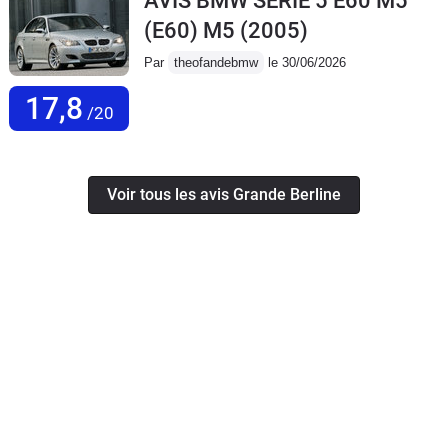
AVIS BMW SERIE 5 E60 M5
(E60) M5
(2005)
Par
theofandebmw
le 30/06/2026
17,8
/20
Voir tous les avis Grande Berline