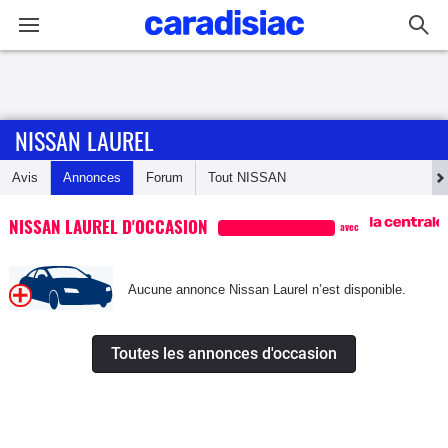
Connexion / Inscription
NISSAN LAUREL
Accueil
Avis
Annonces
Forum
Tout
NISSAN
Actu
NISSAN LAUREL D'OCCASION
avec
Essais
Aucune annonce Nissan Laurel n’est disponible.
Guide
d'achat
Toutes les annonces d'occasion
Electriques
Utilitaires