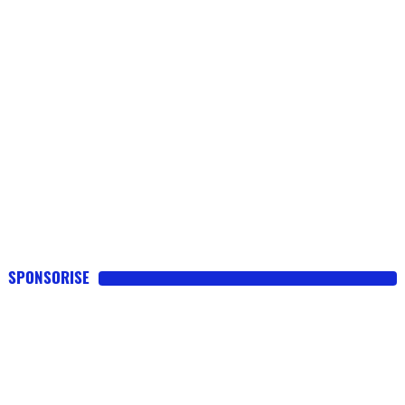
Flottes
Auto
Services
Forum
Moto
Marques
SPONSORISE