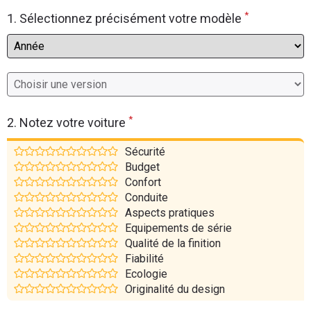
*
Flottes
1. Sélectionnez précisément votre modèle
Auto
Services
Forum
*
2. Notez votre voiture
Moto
Sécurité
Budget
Marques
Confort
Conduite
Aspects pratiques
Equipements de série
Qualité de la finition
Fiabilité
Ecologie
Originalité du design