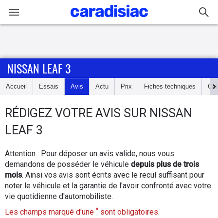
Connexion / Inscription
NISSAN LEAF 3
Accueil
Accueil
Essais
Avis
Actu
Prix
Fiches techniques
Cot
Actu
RÉDIGEZ
VOTRE AVIS SUR
NISSAN
Essais
LEAF 3
Guide
Attention : Pour déposer un avis valide, nous vous
d'achat
demandons de posséder le véhicule
depuis plus de trois
mois
. Ainsi vos avis sont écrits avec le recul suffisant pour
Electriques
noter le véhicule et la garantie de l'avoir confronté avec votre
vie quotidienne d'automobiliste.
Utilitaires
*
Les champs marqué d'une
sont obligatoires.