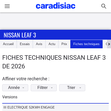
Connexion / Inscription
NISSAN LEAF 3
Accueil
Accueil
Essais
Avis
Actu
Prix
Fiches techniques
Cot
Actu
FICHES TECHNIQUES NISSAN LEAF 3
Essais
DE 2026
Guide
d'achat
Affiner votre recherche :
Année
Filtrer
Trier
Electriques
Versions
Utilitaires
III ELECTRIQUE 52KWH ENGAGE