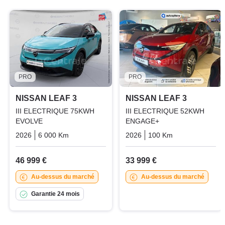
PRO
PRO
NISSAN LEAF 3
NISSAN LEAF 3
III ELECTRIQUE 75KWH
III ELECTRIQUE 52KWH
EVOLVE
ENGAGE+
2026
6 000 Km
Automatique
Electric
2026
100 Km
Automatique
46 999 €
33 999 €
Au-dessus du marché
Au-dessus du marché
Garantie 24 mois