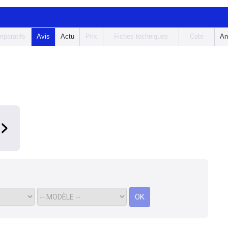
paratifs
Avis
Actu
Prix
Fiches techniques
Cote
An
OK