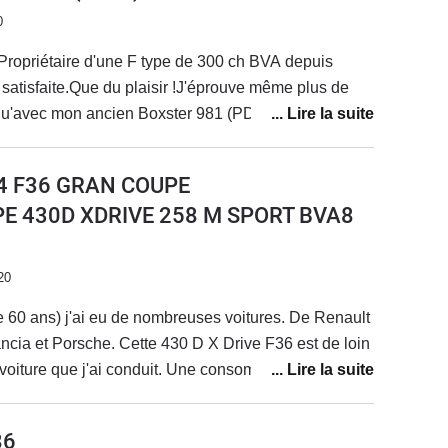
0
Propriétaire d'une F type de 300 ch BVA depuis
ès satisfaite.Que du plaisir !J'éprouve même plus de
qu'avec mon ancien Boxster 981 (PDK) et mon
oîte manu).Le seul bémol concerne le son qui, pour
s avec le flat 6 de Porsche, mais bon je m'y
 4 F36 GRAN COUPE
nt le seul point faible que j'ai relevé.Si je devais
PE 430D XDRIVE 258 M SPORT BVA8
ne F type et sans doute en version V6 S pour avoir du
ps. Mais j'attends d'essayer une V6 S pour comparer
les cas, ce serait une occasion, car le regard de la
20
 me déplaît énormément, devenant complètement
e 60 ans) j'ai eu de nombreuses voitures. De Renault
 actuelle et une audi. Pas de problème pour
cia et Porsche. Cette 430 D X Drive F36 est de loin
a belle mais en gardant le sens vertical de celle
e voiture que j'ai conduit. Une consommation en
ement brutal ...
viron 8 litres conduite en Allemagne. Un entretien en
euro tout les 30.000 kms. Aujourd'hui j'ai 175000
86
n problème.Une vraie voiture sportive, un moteur