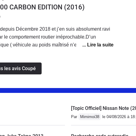
200 CARBON EDITION
(2016)
on boite chassis incomparable.Je vous l'annonce le
n version essence pour avoir les mêmes performance
0
sportive et qui consomme en équivalent au moins 15
 depuis Décembre 2018 et j’en suis absolument ravi
ar le comportement routier irréprochable.D’un
ique ( véhicule au poids maîtrisé n’entraînant pas
e consommables tels que pneus, plaquettes de
rer un peu gourmande en carburant quand on monte
us les avis Coupé
d’un creux entre 3000 et 4500 tr/mn entraînant aussi
ésent dans l’habitacle.Mais c’est un coupé sportif
é 50 cv supplémentaires.La finition est de bonne
omplet pour le prix.
[Topic Officiel] Nissan Note (
Par
Mimimoi38
le 04/08/2026 à 18