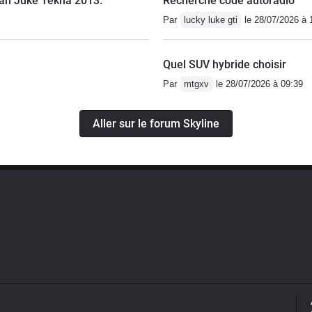
an Juke Tekna 2013.
Recherche code autoradio
Par
lucky luke gti
le 28/07/2026 à 
Quel SUV hybride choisir
Par
mtgxv
le 28/07/2026 à 09:39
Aller sur le forum Skyline