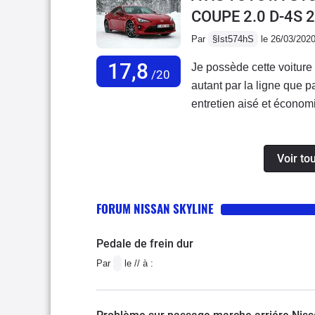
COUPE 2.0 D-4S 
parfait et une associati
diesel n'est pas mort, e
Par
§Ist574hS
le 26/03/202
il faut une voiture très 
17,8
Je possède cette voiture
l/100.
/20
autant par la ligne que p
entretien aisé et économ
d’usure déraisonnable d
freins), elle peut s’avé
Voir to
dans les tours en raison 
un bruit moteur un peu pr
complet qui aurait mérit
FORUM NISSAN SKYLINE
facture et l’équipement c
Pedale de frein dur
Par
le // à :