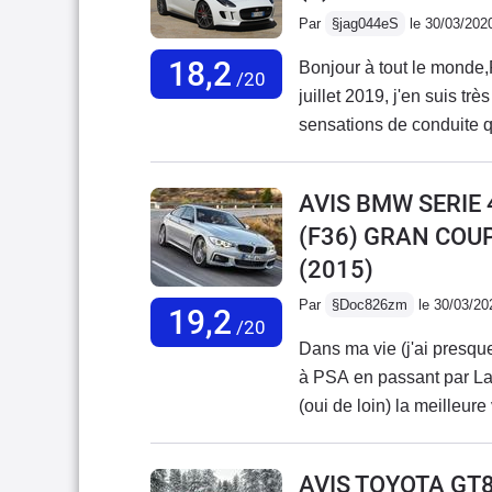
Par
§jag044eS
le 30/03/202
18,2
Bonjour à tout le monde,
/20
juillet 2019, j'en suis tr
sensations de conduite 
ancienne 997 phase 1 (b
ce modèle, ne rivalise pa
AVIS BMW SERIE
attendais. Et c'est vraime
(F36) GRAN COU
changer, je reprendrai u
(2015)
son et un peu plus de pe
à ma F type.Et dans tous 
Par
§Doc826zm
le 30/03/20
19,2
nouvelle F type (>2020)
/20
Dans ma vie (j'ai presqu
banal, entre une Mustang
à PSA en passant par Lan
moderniser le regard de l
(oui de loin) la meilleur
d'avant. Bizarre ce chang
dessous de 7 litres et en
concession de 400 à 700 
AVIS TOYOTA GT
kms au compteur et pas u