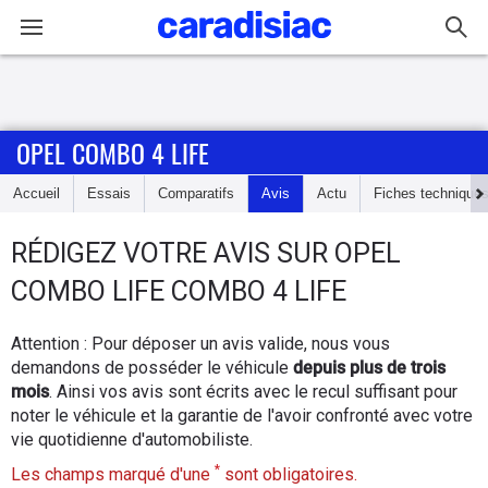
Connexion / Inscription
OPEL COMBO 4 LIFE
Accueil
Accueil
Essais
Comparatifs
Avis
Actu
Fiches technique
Actu
RÉDIGEZ
VOTRE AVIS SUR
OPEL
Essais
COMBO LIFE COMBO 4 LIFE
Guide
Attention : Pour déposer un avis valide, nous vous
d'achat
demandons de posséder le véhicule
depuis plus de trois
mois
. Ainsi vos avis sont écrits avec le recul suffisant pour
Electriques
noter le véhicule et la garantie de l'avoir confronté avec votre
vie quotidienne d'automobiliste.
Utilitaires
*
Les champs marqué d'une
sont obligatoires.