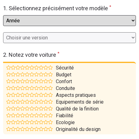
*
Flottes
1. Sélectionnez précisément votre modèle
Auto
Services
Forum
*
2. Notez votre voiture
Moto
Sécurité
Budget
Marques
Confort
Conduite
Aspects pratiques
Equipements de série
Qualité de la finition
Fiabilité
Ecologie
Originalité du design