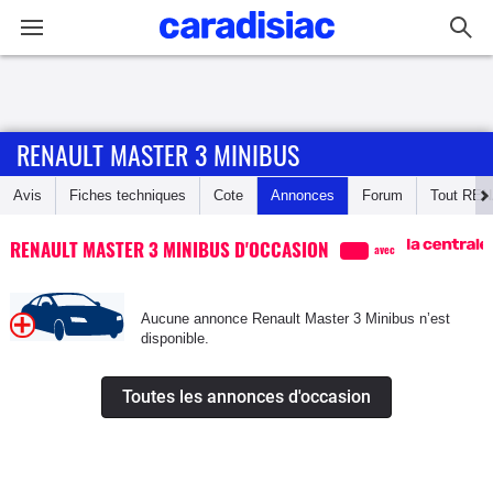
Connexion / Inscription
RENAULT MASTER 3 MINIBUS
Accueil
Avis
Fiches techniques
Cote
Annonces
Forum
Tout
REN
Actu
RENAULT MASTER 3 MINIBUS D'OCCASION
avec
Essais
Aucune annonce Renault Master 3 Minibus n’est
Guide
disponible.
d'achat
Toutes les annonces d'occasion
Electriques
Utilitaires