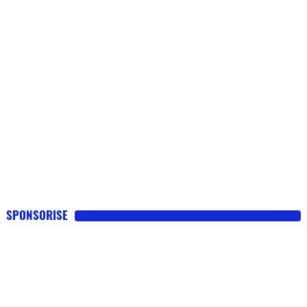
Flottes
Auto
Services
Forum
Moto
Marques
SPONSORISE