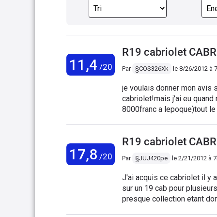
R19 cabriolet CABR
11,4
/20
Par
§COS326Xk
le
8/26/2012 à 
je voulais donner mon avis s
cabriolet!mais j'ai eu quan
8000franc a lepoque)tout le
durites aussi que j'ai chan
enormement 1600km 5 pleins(m
R19 cabriolet CABR
arriere en plastique s abime 
17,8
/20
Par
§JUJ420pe
le
2/21/2012 à 
J'ai acquis ce cabriolet il y 
sur un 19 cab pour plusieurs
presque collection etant do
dois bien etre le seul dans 