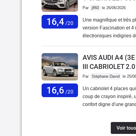
Par
jlf60
le 26/06/2026
16,4
Une magnifique et très p
/20
version Fascination et 4 
électroniques indignes 
chaque vacances par des 
facturé à prix d'or, c'est 
AVIS AUDI A4 (3
revendre, à regret tant à 
III CABRIOLET 2.
Par
Stéphane David
le 25/0
16,6
Un cabriolet 4 places qu
/20
coup de crayon inspiré, 
confort digne d'une grand
alentours de 10.000 euro
prestige vous emmènera a
Voir tous
tourner les têtes. Son b
révisions sans surprise 