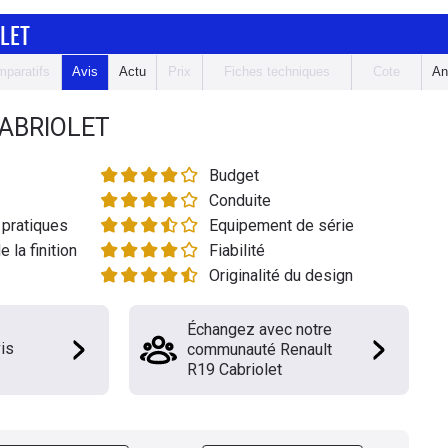
LET
paratifs
Avis
Actu
Prix
Fiches techniques
Cote
An
ABRIOLET
Budget
Conduite
pratiques
Equipement de série
e la finition
Fiabilité
Originalité du design
Échangez avec notre
is
communauté Renault
R19 Cabriolet