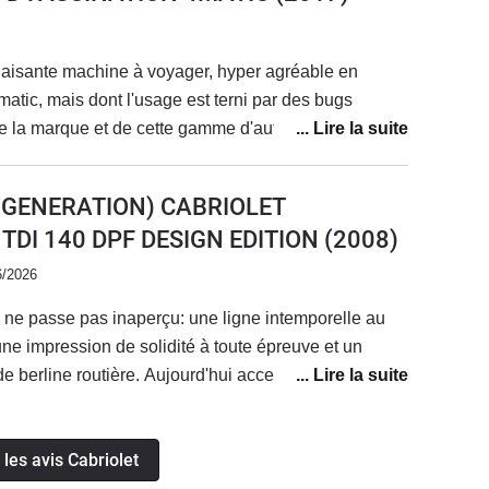
laisante machine à voyager, hyper agréable en
matic, mais dont l'usage est terni par des bugs
de la marque et de cette gamme d'auto.Agacé à
alertes angoissantes, et malgré un entretien annuel
cette absence de fiabilité et sérénité qui me l'a fait
E GENERATION) CABRIOLET
son volant comme à la regarder le plaisir était total.
0 TDI 140 DPF DESIGN EDITION
(2008)
6/2026
i ne passe pas inaperçu: une ligne intemporelle au
une impression de solidité à toute épreuve et un
e berline routière. Aujourd'hui accessible aux
s pour un exemplaire en parfait état, ce véhicule de
u bout du monde...avec le sourire et en faisant
 les avis Cabriolet
udget de fonctionnement reste très raisonnable: des
et espacées de façon très raisonnable, des pièces