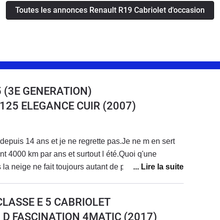
Toutes les annonces Renault R19 Cabriolet d'occasion
 (3E GENERATION)
8 125 ELEGANCE CUIR
(2007)
depuis 14 ans et je ne regrette pas.Je ne m en sert
t 4000 km par ans et surtout l été.Quoi q'une
a neige ne fait toujours autant de plaisir et je me fait
ar la gendarmerie car conduire decapoté en plein
arre.Voiture très fiable elle a 135000 km et n' a jamais
CLASSE E 5 CABRIOLET
 entretien habituel jamais de séjour au garage.
0 D FASCINATION 4MATIC
(2017)