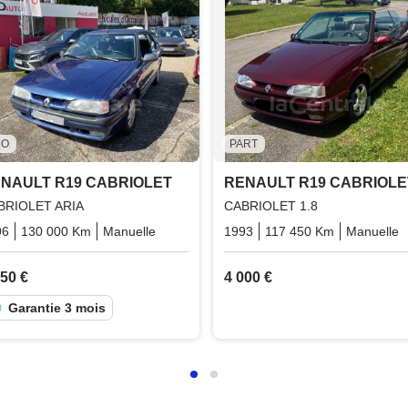
RO
PART
NAULT R19 CABRIOLET
RENAULT R19 CABRIOLE
BRIOLET ARIA
CABRIOLET 1.8
96
130 000 Km
Manuelle
Essence
1993
117 450 Km
Manuelle
950 €
4 000 €
Garantie 3 mois