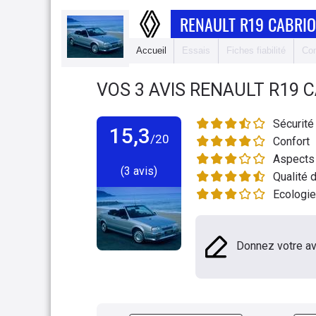
RENAULT R19 CABRIO
Accueil
Essais
Fiches fiabilité
Com
VOS
3
AVIS
RENAULT R19 C
Sécurité
15,3
/20
Confort
Aspects 
(3 avis)
Qualité d
Ecologie
Donnez votre av