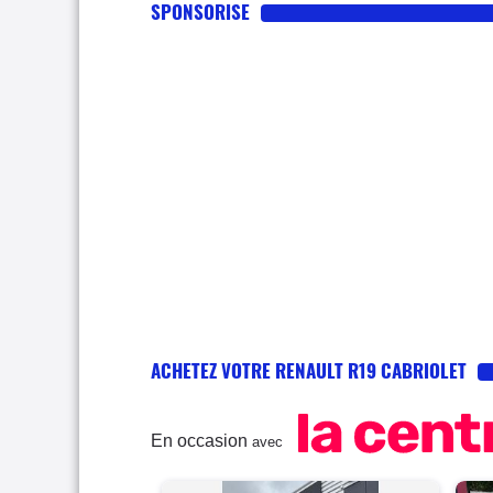
SPONSORISE
vocation de la voiture, doté
mouillé, seul reproche on ne
loin, si ça décroche c'est q
il faut seulement savoir l'uti
peut mouvoir l'ensemble rie
en revanche se montrer comp
7200trs, il est extremement 
capacités insoupçonnées du 
pour ne pas consommer, évit
passez vos rapports à 2500
accélérez si vous le souhai
pas beaucoup et c'est là qu'i
léger enfoncement suffit éta
conclusion, je ne suis pas 
vous avez un faible pour son
ACHETEZ VOTRE RENAULT R19 CABRIOLET
En occasion
avec