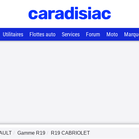
Utilitaires
Flottes auto
Services
Forum
Moto
Marqu
AULT
Gamme
R19
R19 CABRIOLET