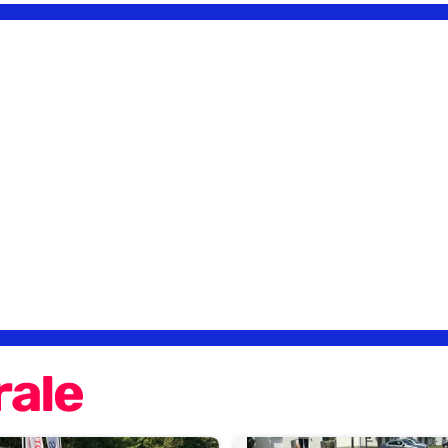
e d'un chassis extrême d'efficacité excellent meme sur sol
 sent pas réellement ses limites mais elles sont tres tres
u'on en a largement abusé!! Le moteur est simple à utiliser,
liser car il est polyvalent, à la fois doux au point que l'on
n qu'en relachant l'embrayage comme sur un diesel, il peut
letement illicite. Grimpant jusqu'en zone rouge à
puissant à partir de 4500 trs et vous démontre alors les
chassis. La boite de vitesse est courte et à 5 rapports,
er d'accélérer si vous redescendez sous les 2000 trs et
trs min. Vous verrez, vous ne consommerez rien
tez à partir de 4000trs là non plus le moteur ne consomme
l offre tout ce qu'il cachait, allez y calmement, un tres
nt donné qu'il est dans sa plage d'utilisation extrême. En
prêt de vendre la mienne, je vous recommande d'essayer si
 design, et allez y vous serez convaincu.