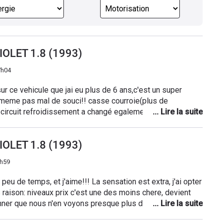
IOLET 1.8 (1993)
7h04
ur ce vehicule que jai eu plus de 6 ans,c'est un super
d meme pas mal de souci!! casse courroie(plus de
 circuit refroidissement a changé egalement!quelques
ger, embrayage egalement!vehicule qui consommait
ais c vrai j'appuyai pas mal sur la pedale):)la vitre
IOLET 1.8 (1993)
vite avec le soleil
7h59
a peu de temps, et j'aime!!! La sensation est extra, j'ai opter
 raison: niveaux prix c'est une des moins chere, devient
nner que nous n'en voyons presque plus dans les rues (je
ma ville) et de plus pour ces courbes qui ne sont pas a