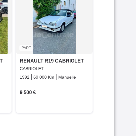
RENAULT R19
CABRIOLET 1.8
1993
240 500 K
6 500 €
PART
T
RENAULT R19 CABRIOLET
CABRIOLET
Essence
1992
69 000 Km
Manuelle
Essence
9 500 €