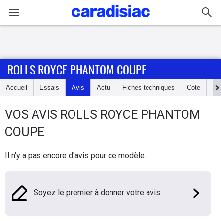
Connexion / Inscription
ROLLS ROYCE PHANTOM COUPE
Accueil
Accueil
Essais
Avis
Actu
Fiches techniques
Cote
An
Actu
VOS AVIS
ROLLS ROYCE
PHANTOM
Essais
COUPE
Guide
Il n'y a pas encore d'avis pour ce modèle.
d'achat
Electriques
Soyez le premier à donner votre avis
Utilitaires