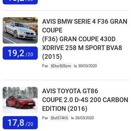
AVIS BMW SERIE 4 F36 GRAN
COUPE
(F36) GRAN COUPE 430D
XDRIVE 258 M SPORT BVA8
19,2
/20
(2015)
Par
§Doc826zm
le 30/03/2020
AVIS TOYOTA GT86
COUPE 2.0 D-4S 200 CARBON
EDITION
(2016)
Par
§Ist574hS
le 26/03/2020
17,8
/20