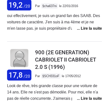
laisse pas semer sur la route! Elle a du caractère !!
19,2
/20
Par
§cha637ni
le 22/01/2016
oui effectivement, je suis un grand fan des SAAB. Des
voitures de caractère. J'en suis à ma 4ème et je ne
m'en lasse pas. je suis propriétaire d'une Saab
cabriolet 900 de 1996 et d'une autre 9.3 TID
Valkommen de 2008. Splendide. En ce qui concerne
les pannes non je n'ai jamais eu ce genre de
900 (2E GENERATION)
problème. J'entretiens toujours mes voitures car je suis
CABRIOLET II CABRIOLET
pas maniaque mais presque. En dehors de cela la
2.0 S
(1996)
consommation est moindre. Il faut respecter les
vidanges, l'entretien surtout lorsque les années
17,8
/20
Par
§SCH331oF
le 17/05/2012
passent.Saabistement votreAlain
Look de rêve, très grande classe pour une voiture de
14 ans. Elle ne s'est pas démodée. Pour moi, elle n'a
pas de réelle concurrente. J'aimerais pouvoir échanger
avec d'autres saabistes propriétaires de ce modèle.