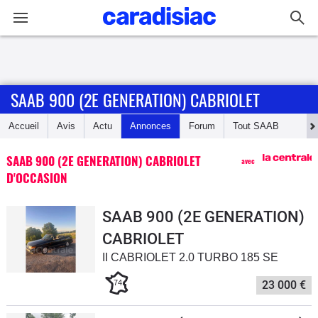
Connexion / Inscription
SAAB 900 (2E GENERATION) CABRIOLET
Accueil
Accueil
Avis
Actu
Annonces
Forum
Tout
SAAB
Actu
SAAB 900 (2E GENERATION) CABRIOLET
avec
Essais
D'OCCASION
Guide
SAAB 900 (2E GENERATION)
d'achat
CABRIOLET
II CABRIOLET 2.0 TURBO 185 SE
Electriques
74
23 000 €
Utilitaires