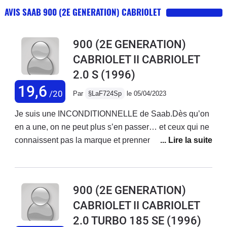
AVIS SAAB 900 (2E GENERATION) CABRIOLET
900 (2E GENERATION)
CABRIOLET II CABRIOLET
2.0 S
(1996)
19,6
/20
Par
§LaF724Sp
le 05/04/2023
Je suis une INCONDITIONNELLE de Saab.Dès qu’on
en a une, on ne peut plus s’en passer… et ceux qui ne
connaissent pas la marque et prennent le volant pour
la première fois sont conquis!C’est ma 3 em Saab. J’ai
la 900 Classic. Je voulais un cabriolet, saab
évidemment !Il y a toujours moyen de trouver des
900 (2E GENERATION)
pièces. La fiabilité n’est plus à démontrer! Certes, elle
CABRIOLET II CABRIOLET
consomme un peu… Mais qu’elle classe, quel
2.0 TURBO 185 SE
(1996)
punch!Ce n’est pas une sportive mais madame ne se