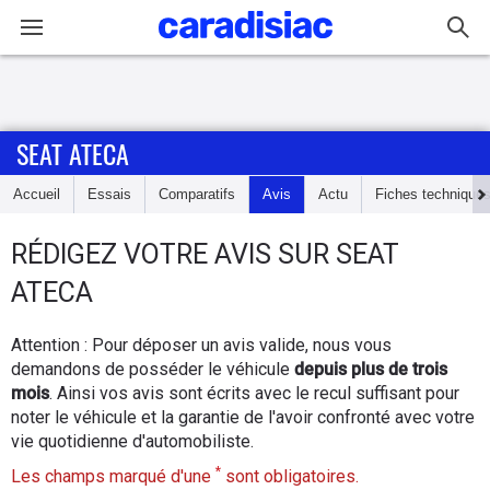
Connexion / Inscription
SEAT ATECA
Accueil
Accueil
Essais
Comparatifs
Avis
Actu
Fiches technique
Actu
RÉDIGEZ
VOTRE AVIS SUR
SEAT
Essais
ATECA
Guide
Attention : Pour déposer un avis valide, nous vous
d'achat
demandons de posséder le véhicule
depuis plus de trois
mois
. Ainsi vos avis sont écrits avec le recul suffisant pour
Electriques
noter le véhicule et la garantie de l'avoir confronté avec votre
vie quotidienne d'automobiliste.
Utilitaires
*
Les champs marqué d'une
sont obligatoires.