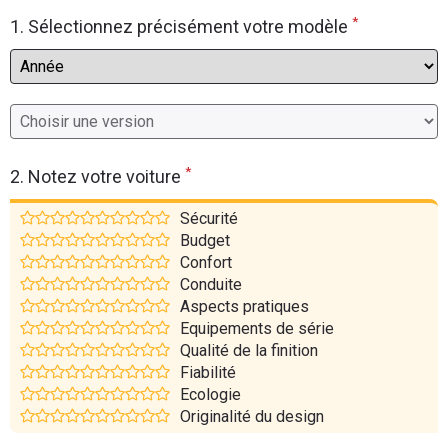
*
Flottes
1. Sélectionnez précisément votre modèle
Auto
Services
Forum
*
2. Notez votre voiture
Moto
Sécurité
Budget
Marques
Confort
Conduite
Aspects pratiques
Equipements de série
Qualité de la finition
Fiabilité
Ecologie
Originalité du design