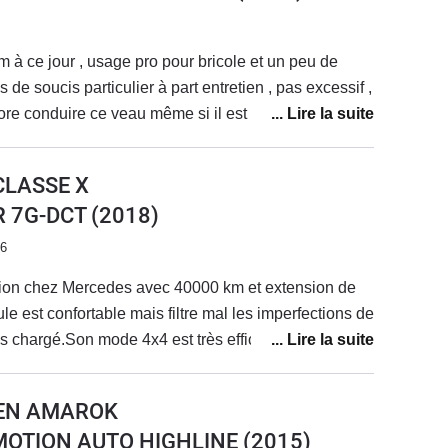
 à ce jour , usage pro pour bricole et un peu de
 de soucis particulier à part entretien , pas excessif ,
ore conduire ce veau même si il est un peu chiant sur
 de puissance à bas régime et en particulier pour
sur 200 bornes avec dénivelé , pas top , un vrai tape-
CLASSE X
ie c'est funky ... .sono très correcte pour un utilitaire ,
R 7G-DCT
(2018)
ur les 2 hilux que j'ai possédé , assises arrières un
 caisse à outils c'est le luxe . super polyvalent , c'est
26
 seulement ça !
ion chez Mercedes avec 40000 km et extension de
le est confortable mais filtre mal les imperfections de
pas chargé.Son mode 4x4 est très efficace sur terrain
neus route.
EN AMAROK
 4MOTION AUTO HIGHLINE
(2015)