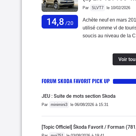
Par
SLVT7
le 10/02/2026
14,8
Achète neuf en mars 201
/20
utilisé comme vl de tour
soucis au niveau de la C
correctement et VW n’a p
9 et 11 litres aux 100km,
Voir tou
hiver avec 4 pneus neige
plastiques et l’ensemble 
cas des phares qui se dég
FORUM SKODA FAVORIT PICK UP
de les faire polir chez u
JEU : Suite de mots section Skoda
Par
minimini3
le 06/08/2026 à 15:31
[Topic Officiel] Škoda Favorit / Forman (7
Par
moi751
le 03/08/2026 à 19:41