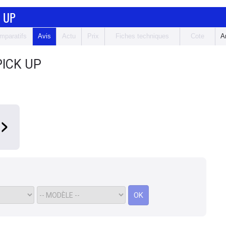
 UP
mparatifs
Avis
Actu
Prix
Fiches techniques
Cote
A
PICK UP
OK