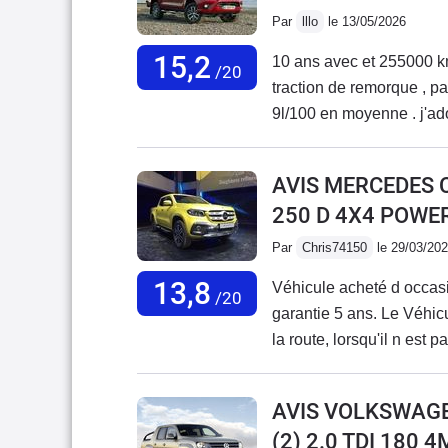
Par
lllo
le 13/05/2026
15,2
10 ans avec et 255000 km
/20
traction de remorque , pas
9l/100 en moyenne . j'ad
certains points : manque
tracter , 1 fois 2 tonnes 
AVIS MERCEDES 
cul à vide , et sous la plu
250 D 4X4 POWE
siège conducteur pourri s
peu ridicules mais pour la
Par
Chris74150
le 29/03/20
un bon outil de travail et
13,8
Véhicule acheté d occas
/20
garantie 5 ans. Le Véhicu
la route, lorsqu'il n est 
boueux et même en p
AVIS VOLKSWAG
(2) 2.0 TDI 180