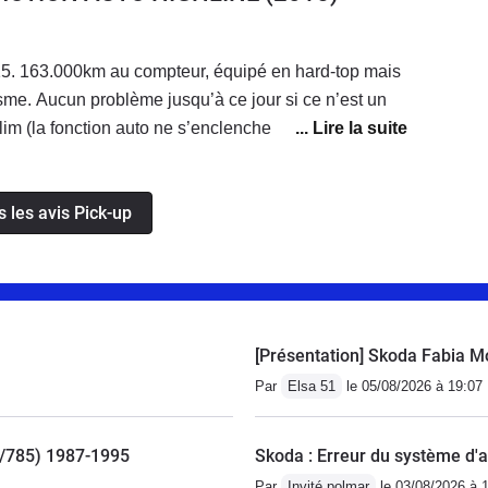
5. 163.000km au compteur, équipé en hard-top mais
isme. Aucun problème jusqu’à ce jour si ce n’est un
lim (la fonction auto ne s’enclenche pas
as actuellement de solution..). Consommation entre
 facile à conduire et excellent en montagne surtout en
s les avis Pick-up
. La finition est quelque peu sommaire mais les
des garnitures vieillissent très bien ce qui n’est pas
radent côté extérieur mais aussi intérieur . Obligé
n professionnel. Très satisfait de mon achat.
[Présentation] Skoda Fabia M
Par
Elsa 51
le 05/08/2026 à 19:07
81/785) 1987-1995
Skoda : Erreur du système d'
Par
Invité polmar
le 03/08/2026 à 