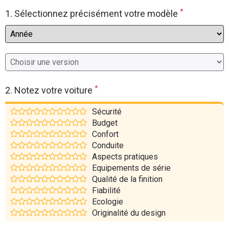
*
Flottes
1. Sélectionnez précisément votre modèle
Auto
Services
Forum
*
2. Notez votre voiture
Moto
Sécurité
Budget
Marques
Confort
Conduite
Aspects pratiques
Equipements de série
Qualité de la finition
Fiabilité
Ecologie
Originalité du design