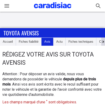
Connexion / Inscription
TOYOTA AVENSIS
Accueil
Accueil
Fiches fiabilité
Avis
Actu
Fiches techniques
Cot
Actu
RÉDIGEZ
VOTRE AVIS SUR
TOYOTA
Essais
AVENSIS
Guide
Attention : Pour déposer un avis valide, nous vous
d'achat
demandons de posséder le véhicule
depuis plus de trois
mois
. Ainsi vos avis sont écrits avec le recul suffisant pour
Electriques
noter le véhicule et la garantie de l'avoir confronté avec votre
vie quotidienne d'automobiliste.
Utilitaires
*
Les champs marqué d'une
sont obligatoires.