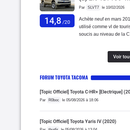
Par
SLVT7
le 10/02/2026
14,8
Achète neuf en mars 201
/20
utilisé comme vl de tour
soucis au niveau de la C
correctement et VW n’a p
9 et 11 litres aux 100km,
Voir tou
hiver avec 4 pneus neige
plastiques et l’ensemble 
cas des phares qui se dég
FORUM TOYOTA TACOMA
de les faire polir chez u
[Topic Officiel] Toyota C-HR+ [Electrique] (2
Par
R0boc
le 05/08/2026 à 18:06
[Topic Officiel] Toyota Yaris IV (2020)
Par
thurfir
le 05/08/2026 à 13:04