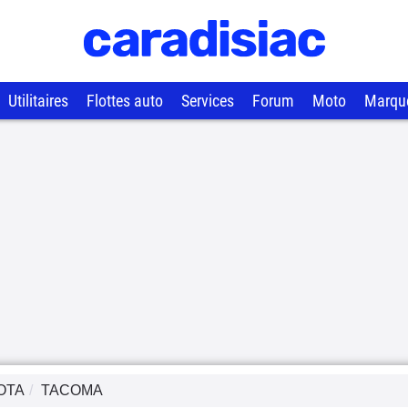
Utilitaires
Flottes auto
Services
Forum
Moto
Marqu
OTA
TACOMA