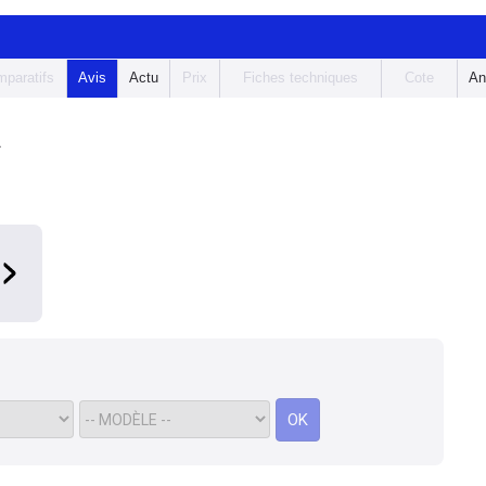
paratifs
Avis
Actu
Prix
Fiches techniques
Cote
An
A
OK