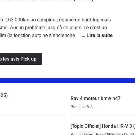
5. 163.000km au compteur, équipé en hard-top mais
isme. Aucun problème jusqu’à ce jour si ce n’est un
lim (la fonction auto ne s’enclenche pas
as actuellement de solution..). Consommation entre
 facile à conduire et excellent en montagne surtout en
s les avis Pick-up
. La finition est quelque peu sommaire mais les
des garnitures vieillissent très bien ce qui n’est pas
radent côté extérieur mais aussi intérieur . Obligé
n professionnel. Très satisfait de mon achat.
025)
Rav 4 moteur bmw n47
Par
le // à :
[Topic Officiel] Honda HR-V 3 
Par
judocus
le 05/08/2026 à 08:38