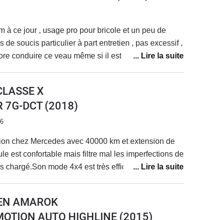
 à ce jour , usage pro pour bricole et un peu de
 de soucis particulier à part entretien , pas excessif ,
ore conduire ce veau même si il est un peu chiant sur
 de puissance à bas régime et en particulier pour
sur 200 bornes avec dénivelé , pas top , un vrai tape-
CLASSE X
ie c'est funky ... .sono très correcte pour un utilitaire ,
R 7G-DCT
(2018)
ur les 2 hilux que j'ai possédé , assises arrières un
 caisse à outils c'est le luxe . super polyvalent , c'est
26
 seulement ça !
ion chez Mercedes avec 40000 km et extension de
le est confortable mais filtre mal les imperfections de
pas chargé.Son mode 4x4 est très efficace sur terrain
neus route.
EN AMAROK
 4MOTION AUTO HIGHLINE
(2015)