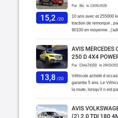
Par
lllo
le 13/05/2026
15,2
10 ans avec et 255000 km
/20
traction de remorque , pas
9l/100 en moyenne . j'ad
certains points : manque
tracter , 1 fois 2 tonnes 
AVIS MERCEDES 
cul à vide , et sous la plu
250 D 4X4 POWE
siège conducteur pourri s
peu ridicules mais pour la
Par
Chris74150
le 29/03/20
un bon outil de travail et
13,8
Véhicule acheté d occas
/20
garantie 5 ans. Le Véhicu
la route, lorsqu'il n est 
boueux et même en p
AVIS VOLKSWAG
(2) 2.0 TDI 180