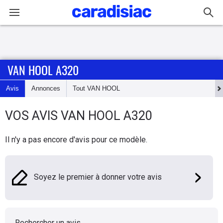
Connexion / Inscription
VAN HOOL A320
Accueil
Avis
Annonces
Tout
VAN HOOL
Actu
VOS AVIS
VAN HOOL
A320
Essais
Il n'y a pas encore d'avis pour ce modèle.
Guide
d'achat
Soyez le premier à donner votre avis
Electriques
Utilitaires
Rechercher un avis