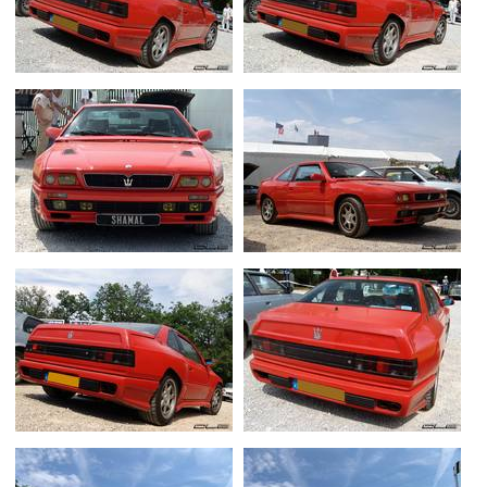
Flottes
Auto
Services
Forum
Moto
Marques