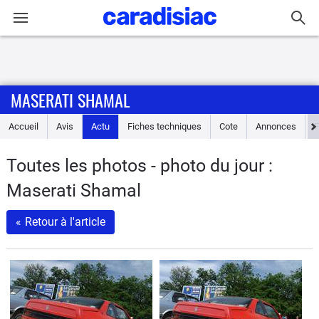
Connexion / Inscription
MASERATI SHAMAL
Accueil
Accueil
Avis
Actu
Fiches techniques
Cote
Annonces
Actu
Toutes les photos - photo du jour :
Essais
Maserati Shamal
Guide
«
Retour à l'article
d'achat
Electriques
Utilitaires