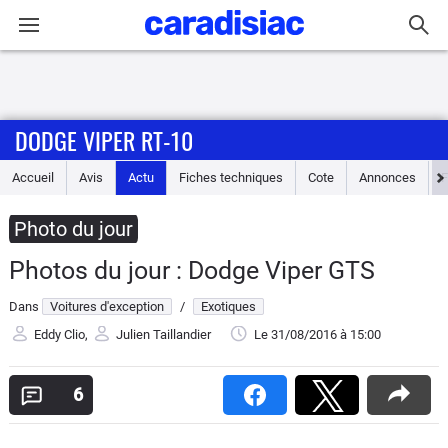
Connexion / Inscription
DODGE VIPER RT-10
Accueil
Accueil
Avis
Actu
Fiches techniques
Cote
Annonces
Actu
Photo du jour
Essais
Photos du jour : Dodge Viper GTS
Guide
Dans
Voitures d'exception
/
Exotiques
d'achat
Eddy Clio
,
Julien Taillandier
Le 31/08/2016
à 15:00
Electriques
6
Utilitaires