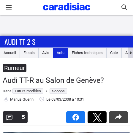
Connexion / Inscription
AUDI TT 2 S
Accueil
Accueil
Essais
Avis
Actu
Fiches techniques
Cote
Ann
Actu
Rumeur
Essais
Audi TT-R au Salon de Genève?
Guide
Dans
Futurs modèles
/
Scoops
d'achat
Marius Guérin
Le 03/03/2008
à 10:31
Electriques
5
Utilitaires