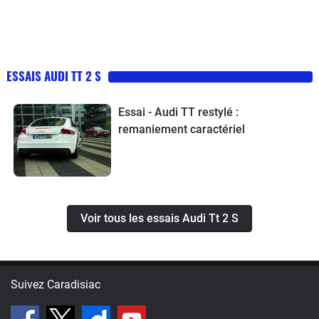
ESSAIS AUDI TT 2 S
Essai - Audi TT restylé :
remaniement caractériel
Voir tous les essais Audi Tt 2 S
Suivez Caradisiac