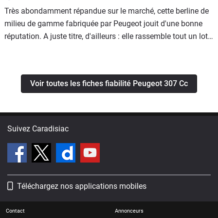
Très abondamment répandue sur le marché, cette berline de
milieu de gamme fabriquée par Peugeot jouit d'une bonne
réputation. A juste titre, d'ailleurs : elle rassemble tout un lot
de qualités qui rendent sa fréquentation et sa conduite des
plus séduisantes. A vrai dire, peu de griefs peuvent lui être
reprochés. A ceci près toutefois que les premières séries, qui
Voir toutes les fiches fiabilité Peugeot 307 Cc
inauguraient bon nombre d'équipements électroniques en
tous genres, ont enregistré un nombre largement excessifs
d'aléas et de caprices bizarres. Le tir a été progressivement
rectifié.
Suivez Caradisiac
Téléchargez nos applications mobiles
Contact
Annonceurs