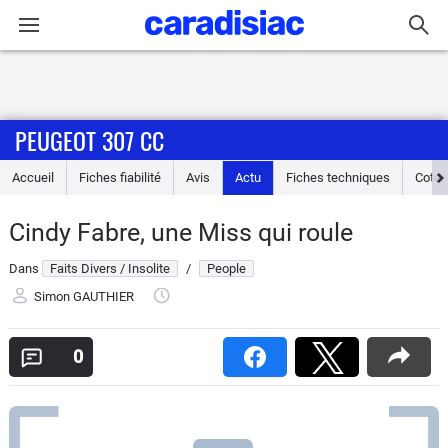
Connexion / Inscription
PEUGEOT 307 CC
Accueil
Accueil
Fiches fiabilité
Avis
Actu
Fiches techniques
Cote
Actu
Cindy Fabre, une Miss qui roule
Essais
Dans
Faits Divers / Insolite
/
People
Guide
Simon GAUTHIER
d'achat
0
Electriques
Utilitaires