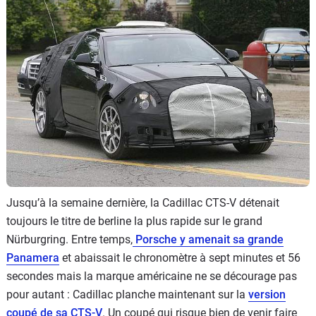
Flottes
Auto
Services
Forum
Moto
Marques
Jusqu’à la semaine dernière, la Cadillac CTS-V détenait
toujours le titre de berline la plus rapide sur le grand
Nürburgring. Entre temps,
Porsche y amenait sa grande
Panamera
et abaissait le chronomètre à sept minutes et 56
secondes mais la marque américaine ne se décourage pas
pour autant : Cadillac planche maintenant sur la
version
coupé de sa CTS-V
. Un coupé qui risque bien de venir faire