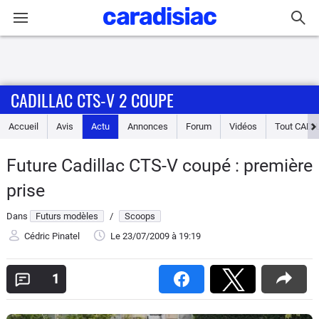
Connexion / Inscription
CADILLAC CTS-V 2 COUPE
Accueil
Accueil
Avis
Actu
Annonces
Forum
Vidéos
Tout
CADI
Actu
Future Cadillac CTS-V coupé : première
Essais
prise
Guide
Dans
Futurs modèles
/
Scoops
d'achat
Cédric Pinatel
Le 23/07/2009
à 19:19
Electriques
1
Utilitaires