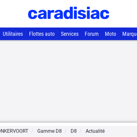
Utilitaires
Flottes auto
Services
Forum
Moto
Marqu
ONKERVOORT
Gamme
D8
D8
Actualité