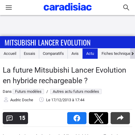
Connexion / Inscription
MITSUBISHI LANCER EVOLUTION
Accueil
Accueil
Essais
Comparatifs
Avis
Actu
Fiches techniques
Actu
La future Mitsubishi Lancer Evolution
Essais
en hybride rechargeable ?
Guide
Dans
Futurs modèles
/
Autres actu futurs modèles
d'achat
Audric Doche
Le 17/12/2013
à 17:44
Electriques
15
Utilitaires