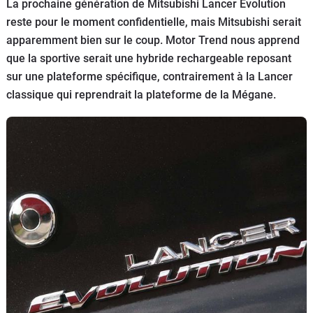
La prochaine génération de Mitsubishi Lancer Evolution
Flottes
reste pour le moment confidentielle, mais Mitsubishi serait
Auto
apparemment bien sur le coup. Motor Trend nous apprend
que la sportive serait une hybride rechargeable reposant
Services
sur une plateforme spécifique, contrairement à la Lancer
classique qui reprendrait la plateforme de la Mégane.
Forum
Moto
Marques